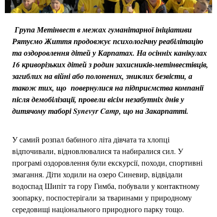
Група Метінвест в межах гуманітарної ініціативи
Рятуємо Життя продовжує психологічну реабілітацію
та оздоровлення дітей у Карпатах. На осінніх канікулах
16 криворізьких дітей з родин захисників-метінвестівців,
загиблих на війні або полонених, зниклих безвісти, а
також тих, що повернулися на підприємства компанії
після демобілізації, провели вісім незабутніх днів у
дитячому таборі Synevyr Camp, що на Закарпатті.
У самий розпал бабиного літа дівчата та хлопці
відпочивали, відновлювалися та набиралися сил. У
програмі оздоровлення були екскурсії, походи, спортивні
змагання. Діти ходили на озеро Синевир, відвідали
водоспад Шипіт та гору Гимба, побували у контактному
зоопарку, поспостерігали за тваринами у природному
середовищі національного природного парку тощо.