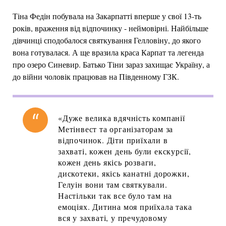
Тіна Федін побувала на Закарпатті вперше у свої 13-ть
років, враження від відпочинку - неймовірні. Найбільше
дівчинці сподобалося святкування Гелловіну, до якого
вона готувалася. А ще вразила краса Карпат та легенда
про озеро Синевир. Батько Тіни зараз захищає Україну, а
до війни чоловік працював на Південному ГЗК.
«Дуже велика вдячність компанії
Метінвест та організаторам за
відпочинок. Діти приїхали в
захваті, кожен день були екскурсії,
кожен день якісь розваги,
дискотеки, якісь канатні дорожки,
Гелуін вони там святкували.
Настільки так все було там на
емоціях. Дитина моя приїхала така
вся у захваті, у пречудовому