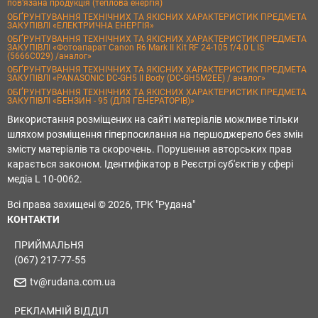
пов’язана продукція (теплова енергія)
ОБҐРУНТУВАННЯ ТЕХНІЧНИХ ТА ЯКІСНИХ ХАРАКТЕРИСТИК ПРЕДМЕТА
ЗАКУПІВЛІ «ЕЛЕКТРИЧНА ЕНЕРГІЯ»
ОБҐРУНТУВАННЯ ТЕХНІЧНИХ ТА ЯКІСНИХ ХАРАКТЕРИСТИК ПРЕДМЕТА
ЗАКУПІВЛІ «Фотоапарат Canon R6 Mark II Kit RF 24-105 f/4.0 L IS
(5666C029) /аналог»
ОБҐРУНТУВАННЯ ТЕХНІЧНИХ ТА ЯКІСНИХ ХАРАКТЕРИСТИК ПРЕДМЕТА
ЗАКУПІВЛІ «PANASONIC DC-GH5 II Body (DC-GH5M2EE) / аналог»
ОБҐРУНТУВАННЯ ТЕХНІЧНИХ ТА ЯКІСНИХ ХАРАКТЕРИСТИК ПРЕДМЕТА
ЗАКУПІВЛІ «БЕНЗИН - 95 (ДЛЯ ГЕНЕРАТОРІВ)»
Використання розміщених на сайті матеріалів можливе тільки
шляхом розміщення гіперпосилання на першоджерело без змін
змісту матеріалів та скорочень. Порушення авторських прав
карається законом. Ідентифікатор в Реєстрі суб'єктів у сфері
медіа L 10-0062.
Всі права захищені © 2026, ТРК "Рудана"
КОНТАКТИ
ПРИЙМАЛЬНЯ
(067) 217-77-55
tv@rudana.com.ua
РЕКЛАМНІЙ ВІДДІЛ