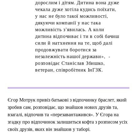
дорослим і дітям. Дитина вона дуже
чекала дуже хотіла кудись поїхати,
у нас не було такої можливості,
дякуючи компанії у нас така
можливість з’явилась. А коли
дитина відпочиває і ти в собі бачиш
сили й натхнення на те, щоб далі
продовжувати боротися за
незалежність нашої держави», -
розповідає Станіслав Збишко,
ветеран, співробітник ІнГЗК.
Єгор Мотрук привіз батькові з відпочинку браслет, який
зробив сам, розповідає, що знайшов нових друзів та,
взагалі, відпочив та «перезавантажився». У Єгора на
згадку про відпочинок залишиться кофта з розписом усіх
своїх друзів, яких він знайшов у таборі.