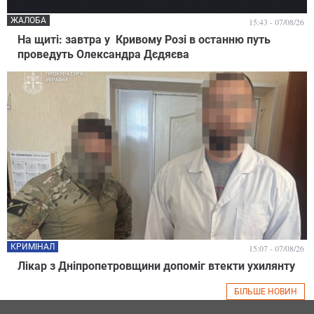
ЖАЛОБА
15:43 - 07/08/26
На щиті: завтра у Кривому Розі в останню путь
проведуть Олександра Дєдяєва
КРИМІНАЛ
15:07 - 07/08/26
Лікар з Дніпропетровщини допоміг втекти ухилянту
БІЛЬШЕ НОВИН