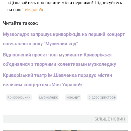
«Дізнавайтесь про новини міста першими! Підписуйтесь
на наш
Telegram!
»
Читайте також:
Музколедж запрошує криворіжців на перший концерт
навчального року "Музичний код"
Відновлений проєкт: юні музиканти Криворіжжя
об'єдналися з творчими колективами музколеджу
Криворізький театр ім.Шевченка порадує містян
великим концертом «Моя Україно!»
Криворізький
музколедж
концерт
різдво христове
БІЛЬШЕ НОВИН