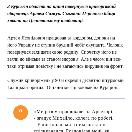
З Курської області на щиті повернувся криворізький
оборонець Артем Сижук. Сьогодні 41-річного бійця
ховали на Центральному кладовищі.
Артем Леонідович працював за кордоном, допоки на
його Україну не ступив брудний чобіт окупанта. Чоловік
повернувся захищати свою родину. Спочатку його не
взяли до війська за станом здоров'я. Але з часом він все-
таки отримав повістку і не вагаючись вирушив на фронт.
Служив криворіжець у 80-й окремій десантно-штурмовій
Галицькій бригаді. Останні місяці воював на Курщині.
«Ми разом працювали на Арселорі,
- згадує Михайло, колега по роботі.
- У листопаді ми з ним востаннє
спілкувалися. Розповідав мені, як