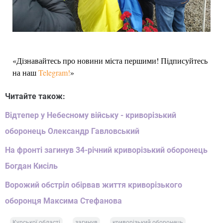
«Дізнавайтесь про новини міста першими! Підписуйтесь
на наш
Telegram!
»
Читайте також:
Відтепер у Небесному війську - криворізький
оборонець Олександр Гавловський
На фронті загинув 34-річний криворізький оборонець
Богдан Кисіль
Ворожий обстріл обірвав життя криворізького
оборонця Максима Стефанова
Курської області
загинув
криворізький оборонець