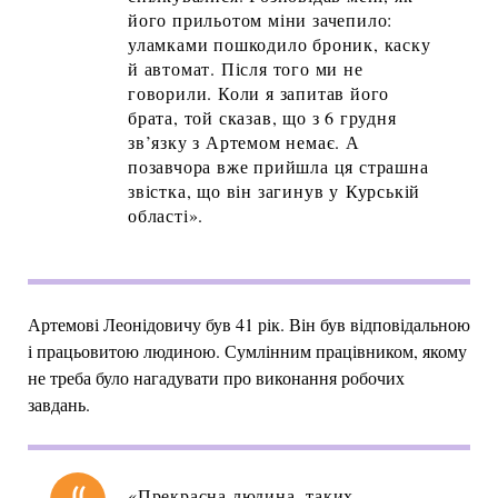
його прильотом міни зачепило:
уламками пошкодило броник, каску
й автомат. Після того ми не
говорили. Коли я запитав його
брата, той сказав, що з 6 грудня
зв’язку з Артемом немає. А
позавчора вже прийшла ця страшна
звістка, що він загинув у Курській
області».
Артемові Леонідовичу був 41 рік. Він був відповідальною
і працьовитою людиною. Сумлінним працівником, якому
не треба було нагадувати про виконання робочих
завдань.
«Прекрасна людина, таких