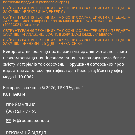
пов’язана продукція (теплова енергія)
ОБҐРУНТУВАННЯ ТЕХНІЧНИХ ТА ЯКІСНИХ ХАРАКТЕРИСТИК ПРЕДМЕТА
ЗАКУПІВЛІ «ЕЛЕКТРИЧНА ЕНЕРГІЯ»
ОБҐРУНТУВАННЯ ТЕХНІЧНИХ ТА ЯКІСНИХ ХАРАКТЕРИСТИК ПРЕДМЕТА
ЗАКУПІВЛІ «Фотоапарат Canon R6 Mark II Kit RF 24-105 f/4.0 L IS
(5666C029) /аналог»
ОБҐРУНТУВАННЯ ТЕХНІЧНИХ ТА ЯКІСНИХ ХАРАКТЕРИСТИК ПРЕДМЕТА
ЗАКУПІВЛІ «PANASONIC DC-GH5 II Body (DC-GH5M2EE) / аналог»
ОБҐРУНТУВАННЯ ТЕХНІЧНИХ ТА ЯКІСНИХ ХАРАКТЕРИСТИК ПРЕДМЕТА
ЗАКУПІВЛІ «БЕНЗИН - 95 (ДЛЯ ГЕНЕРАТОРІВ)»
Використання розміщених на сайті матеріалів можливе тільки
шляхом розміщення гіперпосилання на першоджерело без змін
змісту матеріалів та скорочень. Порушення авторських прав
карається законом. Ідентифікатор в Реєстрі суб'єктів у сфері
медіа L 10-0062.
Всі права захищені © 2026, ТРК "Рудана"
КОНТАКТИ
ПРИЙМАЛЬНЯ
(067) 217-77-55
tv@rudana.com.ua
РЕКЛАМНІЙ ВІДДІЛ