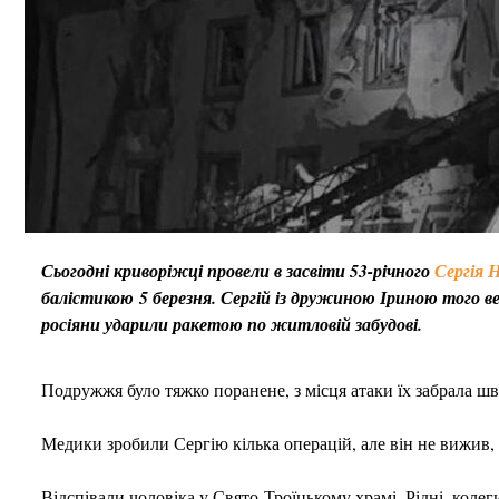
Сьогодні криворіжці провели в засвіти 53-річного
Сергія 
балістикою 5 березня. Сергій із дружиною Іриною того в
росіяни ударили ракетою по житловій забудові.
Подружжя було тяжко поранене, з місця атаки їх забрала шв
Медики зробили Сергію кілька операцій, але він не вижив, 
Відспівали чоловіка у Свято-Троїцькому храмі. Рідні, коле