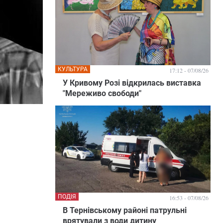
КУЛЬТУРА
17:12 - 07/08/26
У Кривому Розі відкрилась виставка
"Мереживо свободи"
ПОДІЯ
16:53 - 07/08/26
В Тернівському районі патрульні
врятували з води дитину