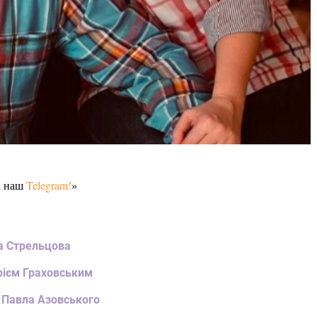
а наш
Telegram!
»
а Стрельцова
рієм Граховським
я Павла Азовського