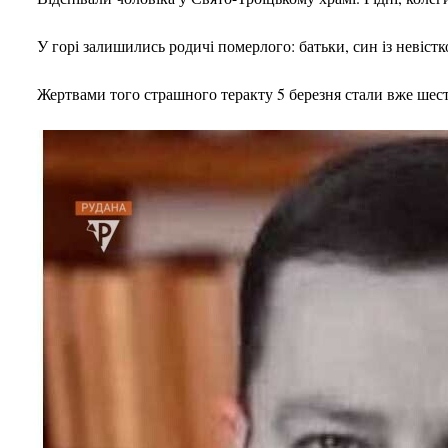
У горі залишились родичі померлого: батьки, син із невістк
Жертвами того страшного теракту 5 березня стали вже шес