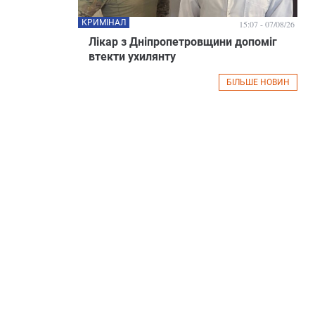
КРИМІНАЛ
15:07 - 07/08/26
Лікар з Дніпропетровщини допоміг
втекти ухилянту
БІЛЬШЕ НОВИН