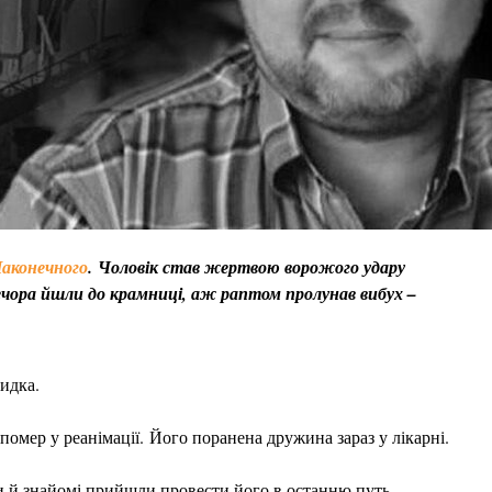
Наконечного
. Чоловік став жертвою ворожого удару
ечора йшли до крамниці, аж раптом пролунав вибух –
идка.
помер у реанімації.
Його поранена дружина зараз у лікарні.
ги й знайомі прийшли провести його в останню путь.