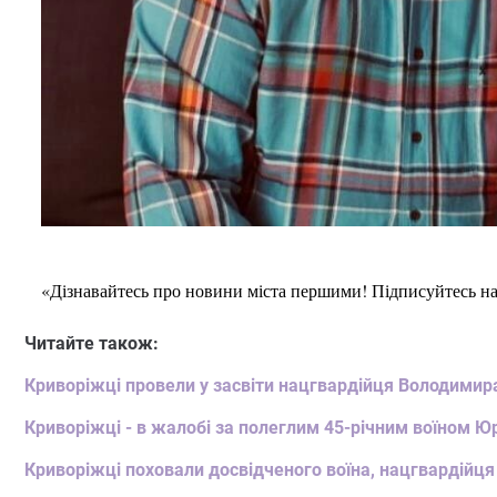
«Дізнавайтесь про новини міста першими! Підписуйтесь н
Читайте також:
Криворіжці провели у засвіти нацгвардійця Володимир
Криворіжці - в жалобі за полеглим 45-річним воїном Ю
Криворіжці поховали досвідченого воїна, нацгвардійц