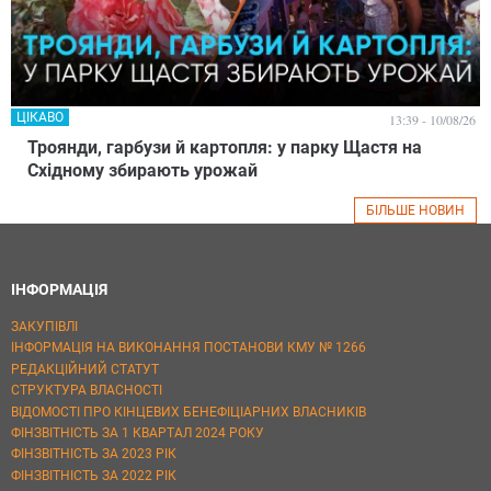
ЦІКАВО
13:39 - 10/08/26
Троянди, гарбузи й картопля: у парку Щастя на
Східному збирають урожай
БІЛЬШЕ НОВИН
ІНФОРМАЦІЯ
ЗАКУПІВЛІ
ІНФОРМАЦІЯ НА ВИКОНАННЯ ПОСТАНОВИ КМУ № 1266
РЕДАКЦІЙНИЙ СТАТУТ
СТРУКТУРА ВЛАСНОСТІ
ВІДОМОСТІ ПРО КІНЦЕВИХ БЕНЕФІЦІАРНИХ ВЛАСНИКІВ
ФІНЗВІТНІСТЬ ЗА 1 КВАРТАЛ 2024 РОКУ
ФІНЗВІТНІСТЬ ЗА 2023 РІК
ФІНЗВІТНІСТЬ ЗА 2022 РІК