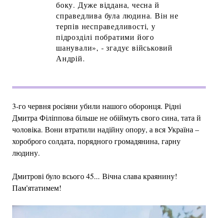
боку. Дуже віддана, чесна й
справедлива була людина. Він не
терпів несправедливості, у
підрозділі побратими його
шанували», - згадує військовий
Андрій.
3-го червня росіяни убили нашого оборонця. Рідні
Дмитра Філіппова більше не обіймуть свого сина, тата й
чоловіка. Вони втратили надійну опору, а вся Україна –
хороброго солдата, порядного громадянина, гарну
людину.
Дмитрові було всього 45... Вічна слава краянину!
Пам'ятатимем!