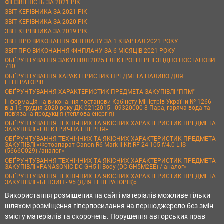
ФІНЗВІТНІСТЬ ЗА 2021 РІК
ЗВІТ КЕРІВНИКА ЗА 2021 РІК
ЗВІТ КЕРІВНИКА ЗА 2020 РІК
ЗВІТ КЕРІВНИКА ЗА 2019 РІК
ЗВІТ ПРО ВИКОНАННЯ ФІНПЛАНУ ЗА 1 КВАРТАЛ 2021 РОКУ
ЗВІТ ПРО ВИКОНАННЯ ФІНПЛАНУ ЗА 6 МІСЯЦІВ 2021 РОКУ
ОБҐРУНТУВАННЯ ЗАКУПІВЛІ 2025 ЕЛЕКТРОЕНЕРГІЇ ЗГІДНО ПОСТАНОВИ
710
ОБҐРУНТУВАННЯ ХАРАКТЕРИСТИК ПРЕДМЕТА ПАЛИВО ДЛЯ
ГЕНЕРАТОРІВ
ОБҐРУНТУВАННЯ ХАРАКТЕРИСТИК ПРЕДМЕТА ЗАКУПІВЛІ "ППМ"
Інформація на виконання постанови Кабінету Міністрів України № 1266
від 16 грудня 2020 року ДК 021:2015 - 09320000-8 Пара, гаряча вода та
пов’язана продукція (теплова енергія)
ОБҐРУНТУВАННЯ ТЕХНІЧНИХ ТА ЯКІСНИХ ХАРАКТЕРИСТИК ПРЕДМЕТА
ЗАКУПІВЛІ «ЕЛЕКТРИЧНА ЕНЕРГІЯ»
ОБҐРУНТУВАННЯ ТЕХНІЧНИХ ТА ЯКІСНИХ ХАРАКТЕРИСТИК ПРЕДМЕТА
ЗАКУПІВЛІ «Фотоапарат Canon R6 Mark II Kit RF 24-105 f/4.0 L IS
(5666C029) /аналог»
ОБҐРУНТУВАННЯ ТЕХНІЧНИХ ТА ЯКІСНИХ ХАРАКТЕРИСТИК ПРЕДМЕТА
ЗАКУПІВЛІ «PANASONIC DC-GH5 II Body (DC-GH5M2EE) / аналог»
ОБҐРУНТУВАННЯ ТЕХНІЧНИХ ТА ЯКІСНИХ ХАРАКТЕРИСТИК ПРЕДМЕТА
ЗАКУПІВЛІ «БЕНЗИН - 95 (ДЛЯ ГЕНЕРАТОРІВ)»
Використання розміщених на сайті матеріалів можливе тільки
шляхом розміщення гіперпосилання на першоджерело без змін
змісту матеріалів та скорочень. Порушення авторських прав