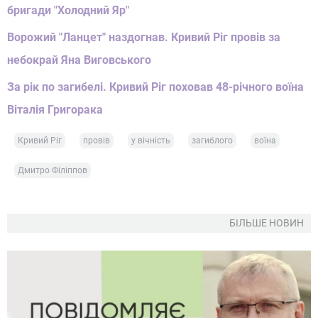
бригади "Холодний Яр"
Ворожий "Ланцет" наздогнав. Кривий Ріг провів за
небокрай Яна Виговського
За рік по загибелі. Кривий Ріг поховав 48-річного воїна
Віталія Григорака
Кривий Ріг
провів
у вічність
загиблого
воїна
Дмитро Філіппов
БІЛЬШЕ НОВИН