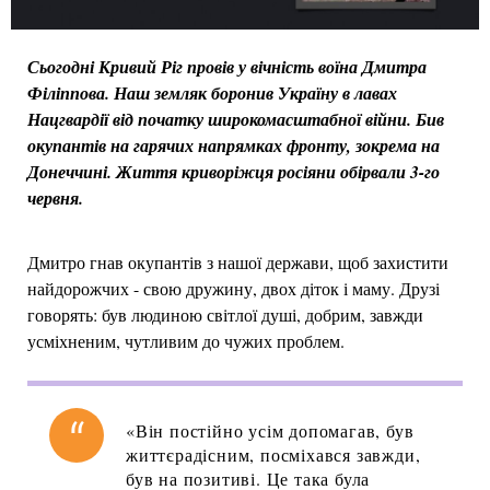
Сьогодні Кривий Ріг провів у вічність воїна Дмитра
Філіппова. Наш земляк боронив Україну в лавах
Нацгвардії від початку широкомасштабної війни. Бив
окупантів на гарячих напрямках фронту, зокрема на
Донеччині. Життя криворіжця росіяни обірвали 3-го
червня.
Дмитро гнав окупантів з нашої держави, щоб захистити
найдорожчих - свою дружину, двох діток і маму. Друзі
говорять: був людиною світлої душі, добрим, завжди
усміхненим, чутливим до чужих проблем.
«Він постійно усім допомагав, був
життєрадісним, посміхався завжди,
був на позитиві. Це така була