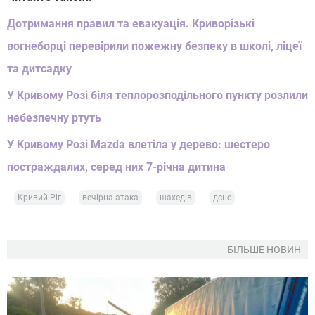
Дотримання правил та евакуація. Криворізькі
вогнеборці перевірили пожежну безпеку в школі, ліцеї
та дитсадку
У Кривому Розі біля теплорозподільного пункту розлили
небезпечну ртуть
У Кривому Розі Mazda влетіла у дерево: шестеро
постраждалих, серед них 7-річна дитина
Кривий Ріг
вечірна атака
шахедів
дснс
БІЛЬШЕ НОВИН