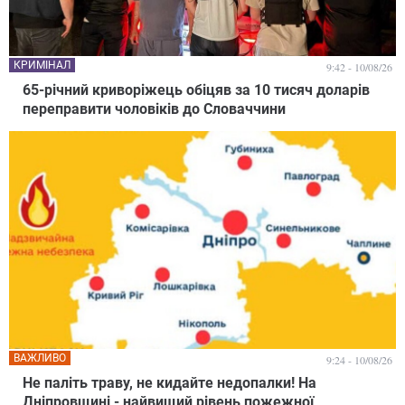
КРИМІНАЛ
9:42 - 10/08/26
65-річний криворіжець обіцяв за 10 тисяч доларів
переправити чоловіків до Словаччини
ВАЖЛИВО
9:24 - 10/08/26
Не паліть траву, не кидайте недопалки! На
Дніпровщині - найвищий рівень пожежної