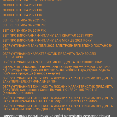
ФІНЗВІТНІСТЬ ЗА 1 КВАРТАЛ 2024 РОКУ
ФІНЗВІТНІСТЬ ЗА 2023 РІК
ФІНЗВІТНІСТЬ ЗА 2022 РІК
ФІНЗВІТНІСТЬ ЗА 2021 РІК
ЗВІТ КЕРІВНИКА ЗА 2021 РІК
ЗВІТ КЕРІВНИКА ЗА 2020 РІК
ЗВІТ КЕРІВНИКА ЗА 2019 РІК
ЗВІТ ПРО ВИКОНАННЯ ФІНПЛАНУ ЗА 1 КВАРТАЛ 2021 РОКУ
ЗВІТ ПРО ВИКОНАННЯ ФІНПЛАНУ ЗА 6 МІСЯЦІВ 2021 РОКУ
ОБҐРУНТУВАННЯ ЗАКУПІВЛІ 2025 ЕЛЕКТРОЕНЕРГІЇ ЗГІДНО ПОСТАНОВИ
710
ОБҐРУНТУВАННЯ ХАРАКТЕРИСТИК ПРЕДМЕТА ПАЛИВО ДЛЯ
ГЕНЕРАТОРІВ
ОБҐРУНТУВАННЯ ХАРАКТЕРИСТИК ПРЕДМЕТА ЗАКУПІВЛІ "ППМ"
Інформація на виконання постанови Кабінету Міністрів України № 1266
від 16 грудня 2020 року ДК 021:2015 - 09320000-8 Пара, гаряча вода та
пов’язана продукція (теплова енергія)
ОБҐРУНТУВАННЯ ТЕХНІЧНИХ ТА ЯКІСНИХ ХАРАКТЕРИСТИК ПРЕДМЕТА
ЗАКУПІВЛІ «ЕЛЕКТРИЧНА ЕНЕРГІЯ»
ОБҐРУНТУВАННЯ ТЕХНІЧНИХ ТА ЯКІСНИХ ХАРАКТЕРИСТИК ПРЕДМЕТА
ЗАКУПІВЛІ «Фотоапарат Canon R6 Mark II Kit RF 24-105 f/4.0 L IS
(5666C029) /аналог»
ОБҐРУНТУВАННЯ ТЕХНІЧНИХ ТА ЯКІСНИХ ХАРАКТЕРИСТИК ПРЕДМЕТА
ЗАКУПІВЛІ «PANASONIC DC-GH5 II Body (DC-GH5M2EE) / аналог»
ОБҐРУНТУВАННЯ ТЕХНІЧНИХ ТА ЯКІСНИХ ХАРАКТЕРИСТИК ПРЕДМЕТА
ЗАКУПІВЛІ «БЕНЗИН - 95 (ДЛЯ ГЕНЕРАТОРІВ)»
Використання розміщених на сайті матеріалів можливе тільки