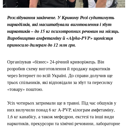
Розслідування закінчене. У Кривому Розі судитимуть
наркоділків, які масштабували виготовлення і збут
наркотиків – до 15 кг психотропних речовин на місяць.
Виробництво амфетаміну й «Alpha-PVP» щомісяця
приносило дилерам до 12 млн грн.
Організував «бізнес» 24-річний криворіжець. Він
розробив схему виготовлення й продажу наркотиків
через Інтернет по всій Україні. До справи долучив ще
трьох спільників, які відповідали за збут та пересилку
«товару» поштою.
Усіх чотирьох затримали ще в травні. Під час обшуків у
них вилучили понад 6 кг A-PVP, кілограм амфетаміну,
1,6 кг канабісу, а також мефедрон, екстезі та інші види
наркотиків, прекурсори та хімічні речовини, лабораторне