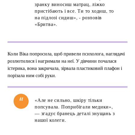
зранку виносиш матрац, ліжко
пристібають і все. Ти то ходиш, то
на підлозі сидиш», - розповів
«Бритва».
Коли Віка попросила, щоб привели психолога, наглядачі
розлютилися і нагримали на неї. У дівчини почалася
істерика, вона закричала, зірвала пластиковий плафон і
порізала ним собі руки.
«Але не сильно, шкіру тільки
попсувала. Поприбігали медики»,
— згадує бранець деталі знущань з
нашої колеги.