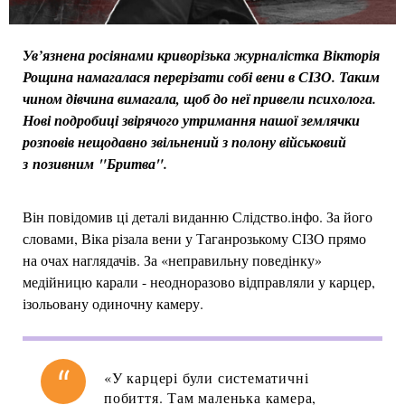
Ув’язнена росіянами криворізька журналістка Вікторія
Рощина намагалася перерізати собі вени в СІЗО. Таким
чином дівчина вимагала, щоб до неї привели психолога.
Нові подробиці звірячого утримання нашої землячки
розповів нещодавно звільнений з полону військовий
з позивним "Бритва".
Він повідомив ці деталі виданню Слідство.інфо. За його
словами, Віка різала вени у Таганрозькому СІЗО прямо
на очах наглядачів. За «неправильну поведінку»
медійницю карали - неодноразово відправляли у карцер,
ізольовану одиночну камеру.
«У карцері були систематичні
побиття. Там маленька камера,