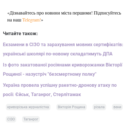
«Дізнавайтесь про новини міста першими! Підписуйтесь
на наш
Telegram!
»
Читайте також:
Екзамени в СІЗО та зарахування мовних сертифікатів:
українські школярі по-новому складатимуть ДПА
Із фото закатованої росіянами криворожанки Вікторії
Рощиної - назустріч "безсмертному полку"
Україна провела успішну ракетно-дронову атаку по
росії: Єйськ, Таганрог, Стерлітамак
криворізька журналістка
Вікторія Рощина
різала
вени
СІЗО
Таганрог