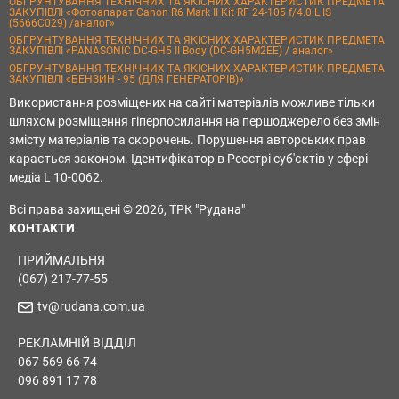
ОБҐРУНТУВАННЯ ТЕХНІЧНИХ ТА ЯКІСНИХ ХАРАКТЕРИСТИК ПРЕДМЕТА
ЗАКУПІВЛІ «Фотоапарат Canon R6 Mark II Kit RF 24-105 f/4.0 L IS
(5666C029) /аналог»
ОБҐРУНТУВАННЯ ТЕХНІЧНИХ ТА ЯКІСНИХ ХАРАКТЕРИСТИК ПРЕДМЕТА
ЗАКУПІВЛІ «PANASONIC DC-GH5 II Body (DC-GH5M2EE) / аналог»
ОБҐРУНТУВАННЯ ТЕХНІЧНИХ ТА ЯКІСНИХ ХАРАКТЕРИСТИК ПРЕДМЕТА
ЗАКУПІВЛІ «БЕНЗИН - 95 (ДЛЯ ГЕНЕРАТОРІВ)»
Використання розміщених на сайті матеріалів можливе тільки
шляхом розміщення гіперпосилання на першоджерело без змін
змісту матеріалів та скорочень. Порушення авторських прав
карається законом. Ідентифікатор в Реєстрі суб'єктів у сфері
медіа L 10-0062.
Всі права захищені © 2026, ТРК "Рудана"
КОНТАКТИ
ПРИЙМАЛЬНЯ
(067) 217-77-55
tv@rudana.com.ua
РЕКЛАМНІЙ ВІДДІЛ
067 569 66 74
096 891 17 78