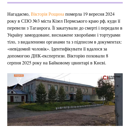
Нагадаємо,
Вікторія Рощина
померла 19 вересня 2024
року в СІЗО №3 міста Кізел Пермського краю рф, куди її
перевели з Таганрога. Її закатували до смерті і передали в
Україну замордоване, виснажене хворобами і тортурами
тіло, з видаленими органами та з підписом в документах:
«невідомий чоловік». Ідентифікувати її вдалося за
допомогою ДНК-експертизи. Вікторію поховали 8
серпня 2025 року на Байковому цвинтарі в Києві.