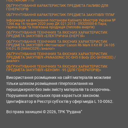
ПОСТАНОВИ 710
ОБҐРУНТУВАННЯ ХАРАКТЕРИСТИК ПРЕДМЕТА ПАЛИВО ДЛЯ
ГЕНЕРАТОРІВ
ОБҐРУНТУВАННЯ ХАРАКТЕРИСТИК ПРЕДМЕТА ЗАКУПІВЛІ "ППМ"
Інформація на виконання постанови Кабінету Міністрів України №
1266 від 16 грудня 2020 року ДК 021:2015 - 09320000-8 Пара,
гаряча вода та пов’язана продукція (теплова енергія)
ОБҐРУНТУВАННЯ ТЕХНІЧНИХ ТА ЯКІСНИХ ХАРАКТЕРИСТИК
ПРЕДМЕТА ЗАКУПІВЛІ «ЕЛЕКТРИЧНА ЕНЕРГІЯ»
ОБҐРУНТУВАННЯ ТЕХНІЧНИХ ТА ЯКІСНИХ ХАРАКТЕРИСТИК
ПРЕДМЕТА ЗАКУПІВЛІ «Фотоапарат Canon R6 Mark II Kit RF 24-105
f/4.0 L IS (5666C029) /аналог»
ОБҐРУНТУВАННЯ ТЕХНІЧНИХ ТА ЯКІСНИХ ХАРАКТЕРИСТИК
ПРЕДМЕТА ЗАКУПІВЛІ «PANASONIC DC-GH5 II Body (DC-GH5M2EE) /
аналог»
ОБҐРУНТУВАННЯ ТЕХНІЧНИХ ТА ЯКІСНИХ ХАРАКТЕРИСТИК
ПРЕДМЕТА ЗАКУПІВЛІ «БЕНЗИН - 95 (ДЛЯ ГЕНЕРАТОРІВ)»
Використання розміщених на сайті матеріалів можливе
тільки шляхом розміщення гіперпосилання на
першоджерело без змін змісту матеріалів та скорочень.
Порушення авторських прав карається законом.
Ідентифікатор в Реєстрі суб'єктів у сфері медіа L 10-0062.
Всі права захищені © 2026, ТРК "Рудана"