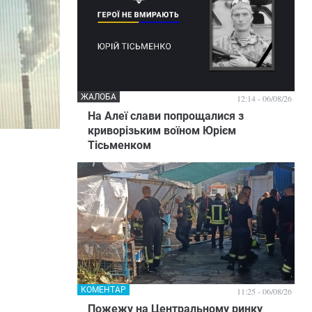
ЖАЛОБА
12:14 - 06/08/26
На Алеї слави попрощалися з
криворізьким воїном Юрієм
Тісьменком
КОМЕНТАР
11:25 - 06/08/26
Пожежу на Центральному ринку