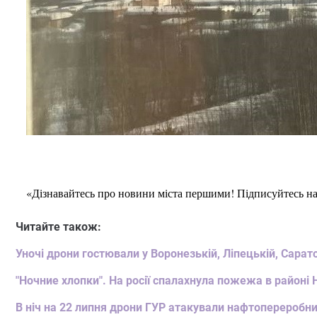
«Дізнавайтесь про новини міста першими! Підписуйтесь н
Читайте також:
Уночі дрони гостювали у Воронезькій, Ліпецькій, Сарат
"Ночние хлопки". На росії спалахнула пожежа в районі 
В ніч на 22 липня дрони ГУР атакували нафтопереробни