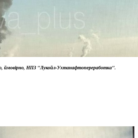
ено, ймовірно, НПЗ "Лукойл-Ухтанафтопереработка".