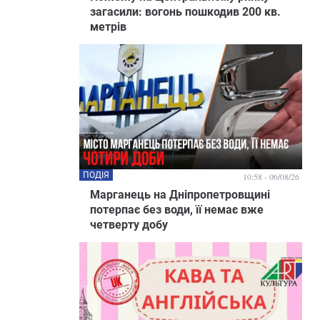
загасили: вогонь пошкодив 200 кв.
метрів
ПОДІЯ
10:58 - 06/08/26
Марганець на Дніпропетровщині
потерпає без води, її немає вже
четверту добу