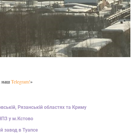
а наш
Telegram!
»
овській, Рязанській областях та Криму
НПЗ у м.Кстово
й завод в Туапсе