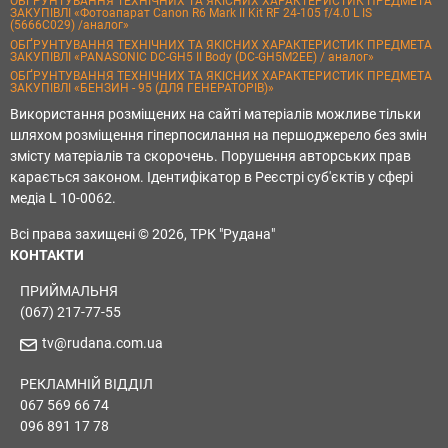
ОБҐРУНТУВАННЯ ТЕХНІЧНИХ ТА ЯКІСНИХ ХАРАКТЕРИСТИК ПРЕДМЕТА
ЗАКУПІВЛІ «Фотоапарат Canon R6 Mark II Kit RF 24-105 f/4.0 L IS
(5666C029) /аналог»
ОБҐРУНТУВАННЯ ТЕХНІЧНИХ ТА ЯКІСНИХ ХАРАКТЕРИСТИК ПРЕДМЕТА
ЗАКУПІВЛІ «PANASONIC DC-GH5 II Body (DC-GH5M2EE) / аналог»
ОБҐРУНТУВАННЯ ТЕХНІЧНИХ ТА ЯКІСНИХ ХАРАКТЕРИСТИК ПРЕДМЕТА
ЗАКУПІВЛІ «БЕНЗИН - 95 (ДЛЯ ГЕНЕРАТОРІВ)»
Використання розміщених на сайті матеріалів можливе тільки
шляхом розміщення гіперпосилання на першоджерело без змін
змісту матеріалів та скорочень. Порушення авторських прав
карається законом. Ідентифікатор в Реєстрі суб'єктів у сфері
медіа L 10-0062.
Всі права захищені © 2026, ТРК "Рудана"
КОНТАКТИ
ПРИЙМАЛЬНЯ
(067) 217-77-55
tv@rudana.com.ua
РЕКЛАМНІЙ ВІДДІЛ
067 569 66 74
096 891 17 78