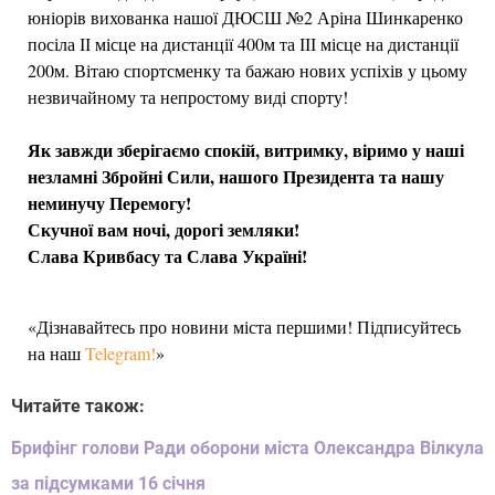
юніорів вихованка нашої ДЮСШ №2 Аріна Шинкаренко
посіла ІІ місце на дистанції 400м та ІІІ місце на дистанції
200м. Вітаю спортсменку та бажаю нових успіхів у цьому
незвичайному та непростому виді спорту!
Як завжди зберігаємо спокій, витримку, віримо у наші
незламні Збройні Сили, нашого Президента та нашу
неминучу Перемогу!
Скучної вам ночі, дорогі земляки!
Слава Кривбасу та Слава Україні!
«Дізнавайтесь про новини міста першими! Підписуйтесь
на наш
Telegram!
»
Читайте також:
Брифінг голови Ради оборони міста Олександра Вілкула
за підсумками 16 січня