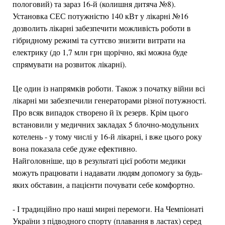
пологовий) та зараз 16-й (колишня дитяча №8).
Установка СЕС потужністю 140 кВт у лікарні №16
дозволить лікарні забезпечити можливість роботи в
гібридному режимі та суттєво знизити витрати на
електрику (до 1,7 млн грн щорічно, які можна буде
спрямувати на розвиток лікарні).
Це один із напрямків роботи. Також з початку війни всі
лікарні ми забезпечили генераторами різної потужності.
Про всяк випадок створено й їх резерв. Крім цього
встановили у медичних закладах 5 блочно-модульних
котелень - у тому числі у 16-й лікарні, і вже цього року
вона показала себе дуже ефективно.
Найголовніше, що в результаті цієї роботи медики
можуть працювати і надавати людям допомогу за будь-
яких обставин, а пацієнти почувати себе комфортно.
- І традиційно про наші мирні перемоги. На Чемпіонаті
України з підводного спорту (плавання в ластах) серед