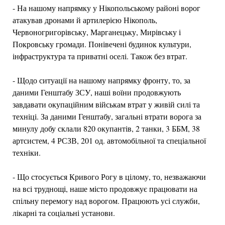
- На нашому напрямку у Нікопольському районі ворог
атакував дронами й артилерією Нікополь,
Червоногригорівську, Марганецьку, Мирівську і
Покровську громади. Понівечені будинок культури,
інфраструктура та приватні оселі. Також без втрат.
- Щодо ситуації на нашому напрямку фронту, то, за
даними Генштабу ЗСУ, наші воїни продовжують
завдавати окупаційним військам втрат у живій силі та
техніці. За даними Генштабу, загальні втрати ворога за
минулу добу склали 820 окупантів, 2 танки, 3 ББМ, 38
артсистем, 4 РСЗВ, 201 од. автомобільної та спеціальної
техніки.
- Що стосується Кривого Рогу в цілому, то, незважаючи
на всі труднощі, наше місто продовжує працювати на
спільну перемогу над ворогом. Працюють усі служби,
лікарні та соціальні установи.