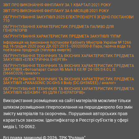
ЗВІТ ПРО ВИКОНАННЯ ФІНПЛАНУ ЗА 1 КВАРТАЛ 2021 РОКУ
ЗВІТ ПРО ВИКОНАННЯ ФІНПЛАНУ ЗА 6 МІСЯЦІВ 2021 РОКУ
ОБҐРУНТУВАННЯ ЗАКУПІВЛІ 2025 ЕЛЕКТРОЕНЕРГІЇ ЗГІДНО ПОСТАНОВИ
710
ОБҐРУНТУВАННЯ ХАРАКТЕРИСТИК ПРЕДМЕТА ПАЛИВО ДЛЯ
ГЕНЕРАТОРІВ
ОБҐРУНТУВАННЯ ХАРАКТЕРИСТИК ПРЕДМЕТА ЗАКУПІВЛІ "ППМ"
Інформація на виконання постанови Кабінету Міністрів України № 1266
від 16 грудня 2020 року ДК 021:2015 - 09320000-8 Пара, гаряча вода та
пов’язана продукція (теплова енергія)
ОБҐРУНТУВАННЯ ТЕХНІЧНИХ ТА ЯКІСНИХ ХАРАКТЕРИСТИК ПРЕДМЕТА
ЗАКУПІВЛІ «ЕЛЕКТРИЧНА ЕНЕРГІЯ»
ОБҐРУНТУВАННЯ ТЕХНІЧНИХ ТА ЯКІСНИХ ХАРАКТЕРИСТИК ПРЕДМЕТА
ЗАКУПІВЛІ «Фотоапарат Canon R6 Mark II Kit RF 24-105 f/4.0 L IS
(5666C029) /аналог»
ОБҐРУНТУВАННЯ ТЕХНІЧНИХ ТА ЯКІСНИХ ХАРАКТЕРИСТИК ПРЕДМЕТА
ЗАКУПІВЛІ «PANASONIC DC-GH5 II Body (DC-GH5M2EE) / аналог»
ОБҐРУНТУВАННЯ ТЕХНІЧНИХ ТА ЯКІСНИХ ХАРАКТЕРИСТИК ПРЕДМЕТА
ЗАКУПІВЛІ «БЕНЗИН - 95 (ДЛЯ ГЕНЕРАТОРІВ)»
Використання розміщених на сайті матеріалів можливе тільки
шляхом розміщення гіперпосилання на першоджерело без змін
змісту матеріалів та скорочень. Порушення авторських прав
карається законом. Ідентифікатор в Реєстрі суб'єктів у сфері
медіа L 10-0062.
Всі права захищені © 2026, ТРК "Рудана"