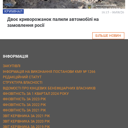
КРИМІНАЛ
16:15 - 06/08/26
Двоє криворожанок палили автомобілі на
замовлення росії
БІЛЬШЕ НОВИН
ІНФОРМАЦІЯ
ЗАКУПІВЛІ
ІНФОРМАЦІЯ НА ВИКОНАННЯ ПОСТАНОВИ КМУ № 1266
РЕДАКЦІЙНИЙ СТАТУТ
СТРУКТУРА ВЛАСНОСТІ
ВІДОМОСТІ ПРО КІНЦЕВИХ БЕНЕФІЦІАРНИХ ВЛАСНИКІВ
ФІНЗВІТНІСТЬ ЗА 1 КВАРТАЛ 2024 РОКУ
ФІНЗВІТНІСТЬ ЗА 2023 РІК
ФІНЗВІТНІСТЬ ЗА 2022 РІК
ФІНЗВІТНІСТЬ ЗА 2021 РІК
ЗВІТ КЕРІВНИКА ЗА 2021 РІК
ЗВІТ КЕРІВНИКА ЗА 2020 РІК
ЗВІТ КЕРІВНИКА ЗА 2019 РІК