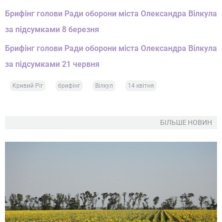
Брифінг голови Ради оборони міста Олександра Вілкула
за підсумками 8 березня
Брифінг голови Ради оборони міста Олександра Вілкула
за підсумками 21 червня
Кривий Ріг
брифінг
Вілкул
14 квітня
БІЛЬШЕ НОВИН