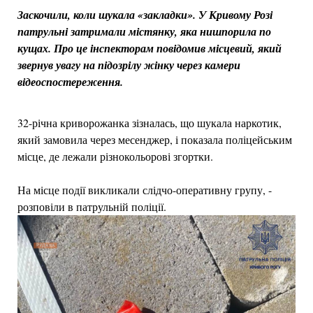
Заскочили, коли шукала «закладки». У Кривому Розі
патрульні затримали містянку, яка нишпорила по
кущах. Про це інспекторам повідомив місцевий, який
звернув увагу на підозрілу жінку через камери
відеоспостереження.
32-річна криворожанка зізналась, що шукала наркотик,
який замовила через месенджер, і показала поліцейським
місце, де лежали різнокольорові згортки.
На місце події викликали слідчо-оперативну групу, -
розповіли в патрульній поліції.