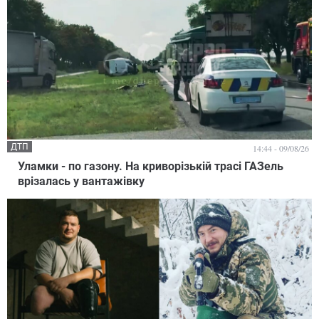
ДТП
14:44 - 09/08/26
Уламки - по газону. На криворізькій трасі ГАЗель
врізалась у вантажівку