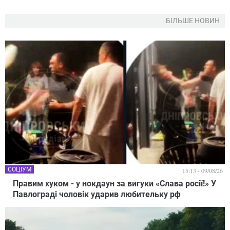
БІЛЬШЕ НОВИН
СОЦІУМ
15:13 - 09/08/26
Правим хуком - у нокдаун за вигуки «Слава росії!» У
Павлограді чоловік ударив любительку рф