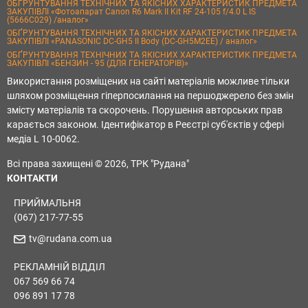
ОБҐРУНТУВАННЯ ТЕХНІЧНИХ ТА ЯКІСНИХ ХАРАКТЕРИСТИК ПРЕДМЕТА
ЗАКУПІВЛІ «Фотоапарат Canon R6 Mark II Kit RF 24-105 f/4.0 L IS
(5666C029) /аналог»
ОБҐРУНТУВАННЯ ТЕХНІЧНИХ ТА ЯКІСНИХ ХАРАКТЕРИСТИК ПРЕДМЕТА
ЗАКУПІВЛІ «PANASONIC DC-GH5 II Body (DC-GH5M2EE) / аналог»
ОБҐРУНТУВАННЯ ТЕХНІЧНИХ ТА ЯКІСНИХ ХАРАКТЕРИСТИК ПРЕДМЕТА
ЗАКУПІВЛІ «БЕНЗИН - 95 (ДЛЯ ГЕНЕРАТОРІВ)»
Використання розміщених на сайті матеріалів можливе тільки
шляхом розміщення гіперпосилання на першоджерело без змін
змісту матеріалів та скорочень. Порушення авторських прав
карається законом. Ідентифікатор в Реєстрі суб'єктів у сфері
медіа L 10-0062.
Всі права захищені © 2026, ТРК "Рудана"
КОНТАКТИ
ПРИЙМАЛЬНЯ
(067) 217-77-55
tv@rudana.com.ua
РЕКЛАМНІЙ ВІДДІЛ
067 569 66 74
096 891 17 78