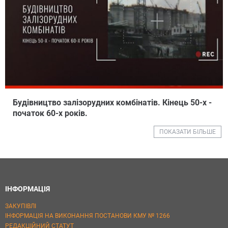
Будiвництво залiзорудних комбiнатiв. Кiнець 50-х -
початок 60-х рокiв.
ПОКАЗАТИ БІЛЬШЕ
ІНФОРМАЦІЯ
ЗАКУПІВЛІ
ІНФОРМАЦІЯ НА ВИКОНАННЯ ПОСТАНОВИ КМУ № 1266
РЕДАКЦІЙНИЙ СТАТУТ