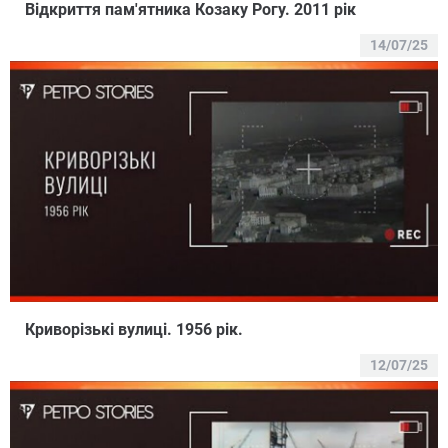
Відкриття пам'ятника Козаку Рогу. 2011 рік
14/07/25
Криворiзькi вулицi. 1956 рiк.
12/07/25