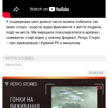
У соцмережах нині доволі часто можна побачити так
звані сторіз - короткі відео-фрагменти з життя людини,
події чи міста. Ми вирішили покопирсатися в архівах і
«оживити» старі відео у новому форматі. Ретро Сторіз
– про криворіжців і Кривий Ріг у минулому.
РЕТРО STORIES
ВИПУСКИ
21/07/25