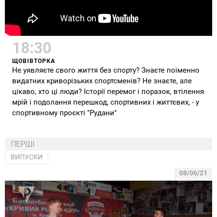
18:30
ЩОВІВТОРКА
Не уявляєте свого життя без спорту? Знаєте поіменно
видатних криворізьких спортсменів? Не знаєте, але
цікаво, хто ці люди? Історії перемог і поразок, втілення
мрій і подолання перешкод, спортивних і життєвих, - у
спортивному проєкті "Рудани"
ПЕРШІ
ВИПУСКИ
08/06/21