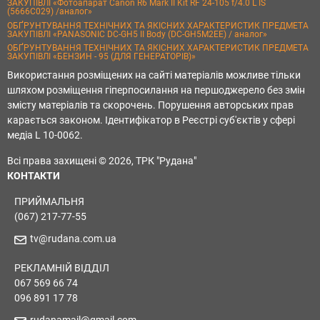
ЗАКУПІВЛІ «Фотоапарат Canon R6 Mark II Kit RF 24-105 f/4.0 L IS
(5666C029) /аналог»
ОБҐРУНТУВАННЯ ТЕХНІЧНИХ ТА ЯКІСНИХ ХАРАКТЕРИСТИК ПРЕДМЕТА
ЗАКУПІВЛІ «PANASONIC DC-GH5 II Body (DC-GH5M2EE) / аналог»
ОБҐРУНТУВАННЯ ТЕХНІЧНИХ ТА ЯКІСНИХ ХАРАКТЕРИСТИК ПРЕДМЕТА
ЗАКУПІВЛІ «БЕНЗИН - 95 (ДЛЯ ГЕНЕРАТОРІВ)»
Використання розміщених на сайті матеріалів можливе тільки
шляхом розміщення гіперпосилання на першоджерело без змін
змісту матеріалів та скорочень. Порушення авторських прав
карається законом. Ідентифікатор в Реєстрі суб'єктів у сфері
медіа L 10-0062.
Всі права захищені © 2026, ТРК "Рудана"
КОНТАКТИ
ПРИЙМАЛЬНЯ
(067) 217-77-55
tv@rudana.com.ua
РЕКЛАМНІЙ ВІДДІЛ
067 569 66 74
096 891 17 78