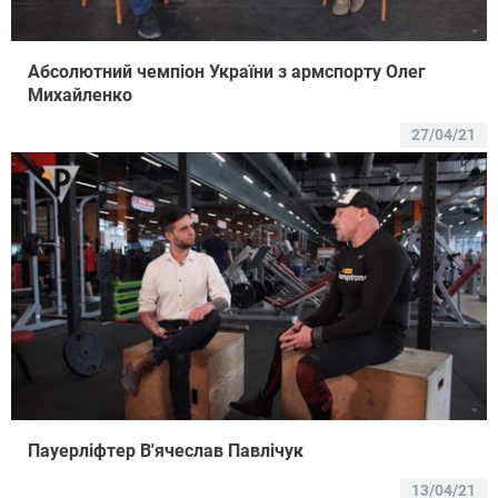
Абсолютний чемпіон України з армспорту Олег
Михайленко
27/04/21
Пауерліфтер В'ячеслав Павлічук
13/04/21