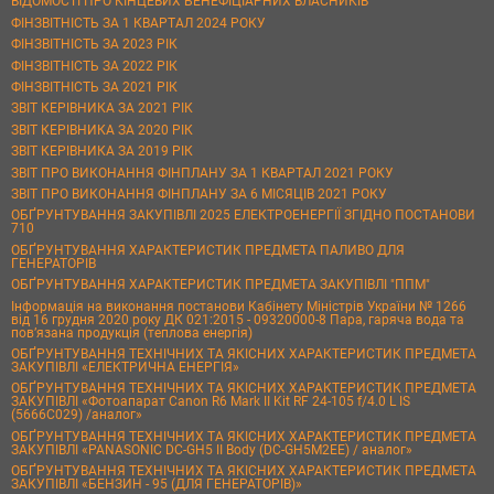
ВІДОМОСТІ ПРО КІНЦЕВИХ БЕНЕФІЦІАРНИХ ВЛАСНИКІВ
ФІНЗВІТНІСТЬ ЗА 1 КВАРТАЛ 2024 РОКУ
ФІНЗВІТНІСТЬ ЗА 2023 РІК
ФІНЗВІТНІСТЬ ЗА 2022 РІК
ФІНЗВІТНІСТЬ ЗА 2021 РІК
ЗВІТ КЕРІВНИКА ЗА 2021 РІК
ЗВІТ КЕРІВНИКА ЗА 2020 РІК
ЗВІТ КЕРІВНИКА ЗА 2019 РІК
ЗВІТ ПРО ВИКОНАННЯ ФІНПЛАНУ ЗА 1 КВАРТАЛ 2021 РОКУ
ЗВІТ ПРО ВИКОНАННЯ ФІНПЛАНУ ЗА 6 МІСЯЦІВ 2021 РОКУ
ОБҐРУНТУВАННЯ ЗАКУПІВЛІ 2025 ЕЛЕКТРОЕНЕРГІЇ ЗГІДНО ПОСТАНОВИ
710
ОБҐРУНТУВАННЯ ХАРАКТЕРИСТИК ПРЕДМЕТА ПАЛИВО ДЛЯ
ГЕНЕРАТОРІВ
ОБҐРУНТУВАННЯ ХАРАКТЕРИСТИК ПРЕДМЕТА ЗАКУПІВЛІ "ППМ"
Інформація на виконання постанови Кабінету Міністрів України № 1266
від 16 грудня 2020 року ДК 021:2015 - 09320000-8 Пара, гаряча вода та
пов’язана продукція (теплова енергія)
ОБҐРУНТУВАННЯ ТЕХНІЧНИХ ТА ЯКІСНИХ ХАРАКТЕРИСТИК ПРЕДМЕТА
ЗАКУПІВЛІ «ЕЛЕКТРИЧНА ЕНЕРГІЯ»
ОБҐРУНТУВАННЯ ТЕХНІЧНИХ ТА ЯКІСНИХ ХАРАКТЕРИСТИК ПРЕДМЕТА
ЗАКУПІВЛІ «Фотоапарат Canon R6 Mark II Kit RF 24-105 f/4.0 L IS
(5666C029) /аналог»
ОБҐРУНТУВАННЯ ТЕХНІЧНИХ ТА ЯКІСНИХ ХАРАКТЕРИСТИК ПРЕДМЕТА
ЗАКУПІВЛІ «PANASONIC DC-GH5 II Body (DC-GH5M2EE) / аналог»
ОБҐРУНТУВАННЯ ТЕХНІЧНИХ ТА ЯКІСНИХ ХАРАКТЕРИСТИК ПРЕДМЕТА
ЗАКУПІВЛІ «БЕНЗИН - 95 (ДЛЯ ГЕНЕРАТОРІВ)»