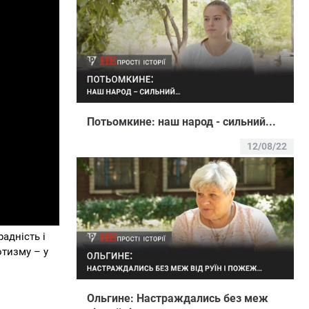
Потьомкине: наш народ - сильний...
12/08/22
адність і
отизму – у
Ольгине: Настраждались без меж