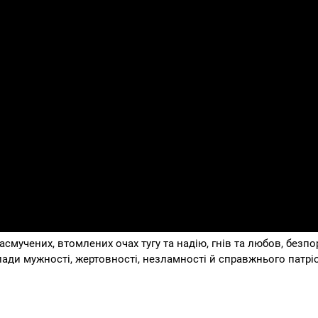
асмучених, втомлених очах тугу та надію, гнів та любов, безпор
ади мужності, жертовності, незламності й справжнього патрі