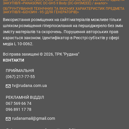
ЗАКУПІВЛІ «PANASONIC DC-GH5 II Body (DC-GH5M2EE) / аналог»
ОБҐРУНТУВАННЯ ТЕХНІЧНИХ ТА ЯКІСНИХ ХАРАКТЕРИСТИК ПРЕДМЕТА
ЗАКУПІВЛІ «БЕНЗИН - 95 (ДЛЯ ГЕНЕРАТОРІВ)»
Використання розміщених на сайті матеріалів можливе тільки
шляхом розміщення гіперпосилання на першоджерело без змін
змісту матеріалів та скорочень. Порушення авторських прав
карається законом. Ідентифікатор в Реєстрі суб'єктів у сфері
медіа L 10-0062.
Всі права захищені © 2026, ТРК "Рудана"
КОНТАКТИ
ПРИЙМАЛЬНЯ
(067) 217-77-55
tv@rudana.com.ua
РЕКЛАМНІЙ ВІДДІЛ
067 569 66 74
096 891 17 78
rudanamail@gmail.com