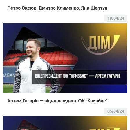
Петро Оксюк, Дмитро Клименко, Яна Шептун
19/04/24
Артем Гагарін — віцепрезидент ФК "Кривбас"
05/04/24