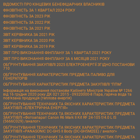
ВІДОМОСТІ ПРО КІНЦЕВИХ БЕНЕФІЦІАРНИХ ВЛАСНИКІВ
ФІНЗВІТНІСТЬ ЗА 1 КВАРТАЛ 2024 РОКУ
ФІНЗВІТНІСТЬ ЗА 2023 РІК
ФІНЗВІТНІСТЬ ЗА 2022 РІК
ФІНЗВІТНІСТЬ ЗА 2021 РІК
ЗВІТ КЕРІВНИКА ЗА 2021 РІК
ЗВІТ КЕРІВНИКА ЗА 2020 РІК
ЗВІТ КЕРІВНИКА ЗА 2019 РІК
ЗВІТ ПРО ВИКОНАННЯ ФІНПЛАНУ ЗА 1 КВАРТАЛ 2021 РОКУ
ЗВІТ ПРО ВИКОНАННЯ ФІНПЛАНУ ЗА 6 МІСЯЦІВ 2021 РОКУ
ОБҐРУНТУВАННЯ ЗАКУПІВЛІ 2025 ЕЛЕКТРОЕНЕРГІЇ ЗГІДНО ПОСТАНОВИ
710
ОБҐРУНТУВАННЯ ХАРАКТЕРИСТИК ПРЕДМЕТА ПАЛИВО ДЛЯ
ГЕНЕРАТОРІВ
ОБҐРУНТУВАННЯ ХАРАКТЕРИСТИК ПРЕДМЕТА ЗАКУПІВЛІ "ППМ"
Інформація на виконання постанови Кабінету Міністрів України № 1266
від 16 грудня 2020 року ДК 021:2015 - 09320000-8 Пара, гаряча вода та
пов’язана продукція (теплова енергія)
ОБҐРУНТУВАННЯ ТЕХНІЧНИХ ТА ЯКІСНИХ ХАРАКТЕРИСТИК ПРЕДМЕТА
ЗАКУПІВЛІ «ЕЛЕКТРИЧНА ЕНЕРГІЯ»
ОБҐРУНТУВАННЯ ТЕХНІЧНИХ ТА ЯКІСНИХ ХАРАКТЕРИСТИК ПРЕДМЕТА
ЗАКУПІВЛІ «Фотоапарат Canon R6 Mark II Kit RF 24-105 f/4.0 L IS
(5666C029) /аналог»
ОБҐРУНТУВАННЯ ТЕХНІЧНИХ ТА ЯКІСНИХ ХАРАКТЕРИСТИК ПРЕДМЕТА
ЗАКУПІВЛІ «PANASONIC DC-GH5 II Body (DC-GH5M2EE) / аналог»
ОБҐРУНТУВАННЯ ТЕХНІЧНИХ ТА ЯКІСНИХ ХАРАКТЕРИСТИК ПРЕДМЕТА