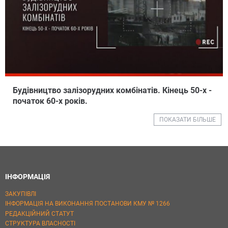
Будiвництво залiзорудних комбiнатiв. Кiнець 50-х -
початок 60-х рокiв.
ПОКАЗАТИ БІЛЬШЕ
ІНФОРМАЦІЯ
ЗАКУПІВЛІ
ІНФОРМАЦІЯ НА ВИКОНАННЯ ПОСТАНОВИ КМУ № 1266
РЕДАКЦІЙНИЙ СТАТУТ
СТРУКТУРА ВЛАСНОСТІ