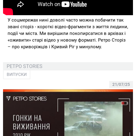
У соцмережах нині доволі часто можна побачити так
звані сторіз - короткі відео-фрагменти з життя людини,
події чи міста. Ми вирішили покопирсатися в архівах і
«оживити» старі відео у новому форматі. Ретро Сторіз
– про криворіжців і Кривий Ріг у минулому.
РЕТРО STORIES
ВИПУСКИ
21/07/25