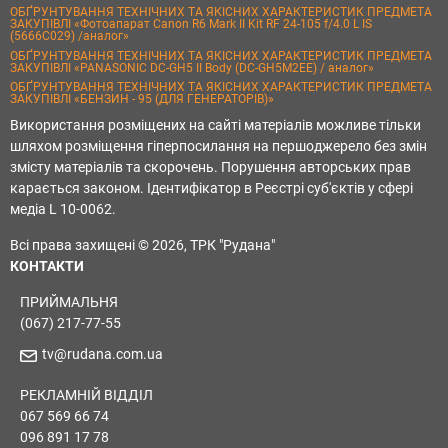
ОБҐРУНТУВАННЯ ТЕХНІЧНИХ ТА ЯКІСНИХ ХАРАКТЕРИСТИК ПРЕДМЕТА
ЗАКУПІВЛІ «Фотоапарат Canon R6 Mark II Kit RF 24-105 f/4.0 L IS
(5666C029) /аналог»
ОБҐРУНТУВАННЯ ТЕХНІЧНИХ ТА ЯКІСНИХ ХАРАКТЕРИСТИК ПРЕДМЕТА
ЗАКУПІВЛІ «PANASONIC DC-GH5 II Body (DC-GH5M2EE) / аналог»
ОБҐРУНТУВАННЯ ТЕХНІЧНИХ ТА ЯКІСНИХ ХАРАКТЕРИСТИК ПРЕДМЕТА
ЗАКУПІВЛІ «БЕНЗИН - 95 (ДЛЯ ГЕНЕРАТОРІВ)»
Використання розміщених на сайті матеріалів можливе тільки
шляхом розміщення гіперпосилання на першоджерело без змін
змісту матеріалів та скорочень. Порушення авторських прав
карається законом. Ідентифікатор в Реєстрі суб'єктів у сфері
медіа L 10-0062.
Всі права захищені © 2026, ТРК "Рудана"
КОНТАКТИ
ПРИЙМАЛЬНЯ
(067) 217-77-55
tv@rudana.com.ua
РЕКЛАМНІЙ ВІДДІЛ
067 569 66 74
096 891 17 78