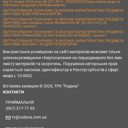
від 16 грудня 2020 року ДК 021:2015 - 09320000-8 Пара, гаряча вода та
пов’язана продукція (теплова енергія)
ОБҐРУНТУВАННЯ ТЕХНІЧНИХ ТА ЯКІСНИХ ХАРАКТЕРИСТИК ПРЕДМЕТА
ЗАКУПІВЛІ «ЕЛЕКТРИЧНА ЕНЕРГІЯ»
ОБҐРУНТУВАННЯ ТЕХНІЧНИХ ТА ЯКІСНИХ ХАРАКТЕРИСТИК ПРЕДМЕТА
ЗАКУПІВЛІ «Фотоапарат Canon R6 Mark II Kit RF 24-105 f/4.0 L IS
(5666C029) /аналог»
ОБҐРУНТУВАННЯ ТЕХНІЧНИХ ТА ЯКІСНИХ ХАРАКТЕРИСТИК ПРЕДМЕТА
ЗАКУПІВЛІ «PANASONIC DC-GH5 II Body (DC-GH5M2EE) / аналог»
ОБҐРУНТУВАННЯ ТЕХНІЧНИХ ТА ЯКІСНИХ ХАРАКТЕРИСТИК ПРЕДМЕТА
ЗАКУПІВЛІ «БЕНЗИН - 95 (ДЛЯ ГЕНЕРАТОРІВ)»
Використання розміщених на сайті матеріалів можливе тільки
шляхом розміщення гіперпосилання на першоджерело без змін
змісту матеріалів та скорочень. Порушення авторських прав
карається законом. Ідентифікатор в Реєстрі суб'єктів у сфері
медіа L 10-0062.
Всі права захищені © 2026, ТРК "Рудана"
КОНТАКТИ
ПРИЙМАЛЬНЯ
(067) 217-77-55
tv@rudana.com.ua