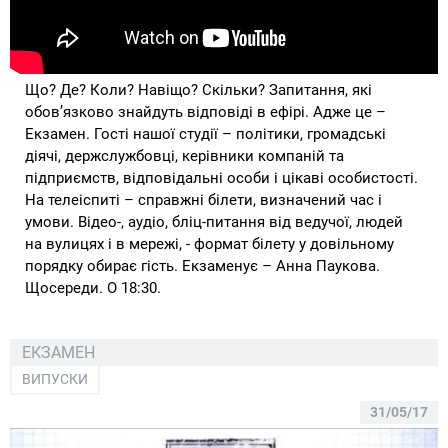
Що? Де? Коли? Навіщо? Скільки? Запитання, які
обов’язково знайдуть відповіді в ефірі. Адже це –
Екзамен. Гості нашої студії – політики, громадські
діячі, держслужбовці, керівники компаній та
підприємств, відповідальні особи і цікаві особистості.
На телеіспиті – справжні білети, визначений час і
умови. Відео-, аудіо, бліц-питання від ведучої, людей
на вулицях і в мережі, - формат білету у довільному
порядку обирає гість. Екзаменує – Анна Паукова.
Щосереди. О 18:30.
ЕКЗАМЕН
ВИПУСКИ
31/05/17