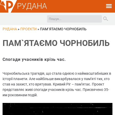
РУДАНА
РУДАНА
»
ПРОЕКТИ
»
ПАМ`ЯТАЄМО ЧОРНОБИЛЬ
ПАМ`ЯТАЄМО ЧОРНОБИЛЬ
Спогади учасників крізь час.
Чорнобильська трагедія, що стала однією з наймасштабніших в
історії планети. Але найбільше викарбувалася у пам’яті тих, хто
став на захист, хто врятував. Кривий Ріг – пам’ятає. Проект
представляє живі спогади учасників крізь час. Присвячено 35-
им роковинам подій.