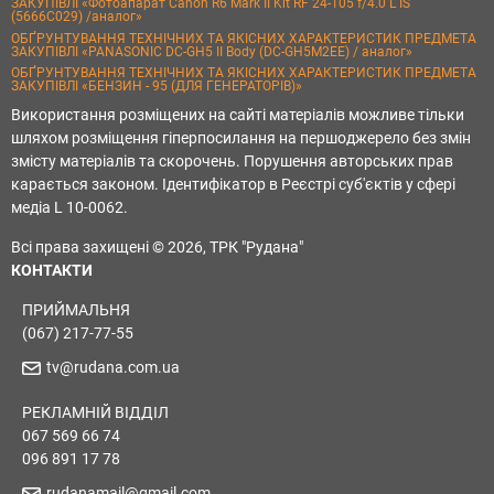
ЗАКУПІВЛІ «Фотоапарат Canon R6 Mark II Kit RF 24-105 f/4.0 L IS
(5666C029) /аналог»
ОБҐРУНТУВАННЯ ТЕХНІЧНИХ ТА ЯКІСНИХ ХАРАКТЕРИСТИК ПРЕДМЕТА
ЗАКУПІВЛІ «PANASONIC DC-GH5 II Body (DC-GH5M2EE) / аналог»
ОБҐРУНТУВАННЯ ТЕХНІЧНИХ ТА ЯКІСНИХ ХАРАКТЕРИСТИК ПРЕДМЕТА
ЗАКУПІВЛІ «БЕНЗИН - 95 (ДЛЯ ГЕНЕРАТОРІВ)»
Використання розміщених на сайті матеріалів можливе тільки
шляхом розміщення гіперпосилання на першоджерело без змін
змісту матеріалів та скорочень. Порушення авторських прав
карається законом. Ідентифікатор в Реєстрі суб'єктів у сфері
медіа L 10-0062.
Всі права захищені © 2026, ТРК "Рудана"
КОНТАКТИ
ПРИЙМАЛЬНЯ
(067) 217-77-55
tv@rudana.com.ua
РЕКЛАМНІЙ ВІДДІЛ
067 569 66 74
096 891 17 78
rudanamail@gmail.com