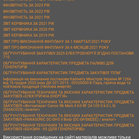
ФІНЗВІТНІСТЬ ЗА 2023 РІК
ФІНЗВІТНІСТЬ ЗА 2022 РІК
ФІНЗВІТНІСТЬ ЗА 2021 РІК
ЗВІТ КЕРІВНИКА ЗА 2021 РІК
ЗВІТ КЕРІВНИКА ЗА 2020 РІК
ЗВІТ КЕРІВНИКА ЗА 2019 РІК
ЗВІТ ПРО ВИКОНАННЯ ФІНПЛАНУ ЗА 1 КВАРТАЛ 2021 РОКУ
ЗВІТ ПРО ВИКОНАННЯ ФІНПЛАНУ ЗА 6 МІСЯЦІВ 2021 РОКУ
ОБҐРУНТУВАННЯ ЗАКУПІВЛІ 2025 ЕЛЕКТРОЕНЕРГІЇ ЗГІДНО ПОСТАНОВИ
710
ОБҐРУНТУВАННЯ ХАРАКТЕРИСТИК ПРЕДМЕТА ПАЛИВО ДЛЯ
ГЕНЕРАТОРІВ
ОБҐРУНТУВАННЯ ХАРАКТЕРИСТИК ПРЕДМЕТА ЗАКУПІВЛІ "ППМ"
Інформація на виконання постанови Кабінету Міністрів України № 1266
від 16 грудня 2020 року ДК 021:2015 - 09320000-8 Пара, гаряча вода та
пов’язана продукція (теплова енергія)
ОБҐРУНТУВАННЯ ТЕХНІЧНИХ ТА ЯКІСНИХ ХАРАКТЕРИСТИК ПРЕДМЕТА
ЗАКУПІВЛІ «ЕЛЕКТРИЧНА ЕНЕРГІЯ»
ОБҐРУНТУВАННЯ ТЕХНІЧНИХ ТА ЯКІСНИХ ХАРАКТЕРИСТИК ПРЕДМЕТА
ЗАКУПІВЛІ «Фотоапарат Canon R6 Mark II Kit RF 24-105 f/4.0 L IS
(5666C029) /аналог»
ОБҐРУНТУВАННЯ ТЕХНІЧНИХ ТА ЯКІСНИХ ХАРАКТЕРИСТИК ПРЕДМЕТА
ЗАКУПІВЛІ «PANASONIC DC-GH5 II Body (DC-GH5M2EE) / аналог»
ОБҐРУНТУВАННЯ ТЕХНІЧНИХ ТА ЯКІСНИХ ХАРАКТЕРИСТИК ПРЕДМЕТА
ЗАКУПІВЛІ «БЕНЗИН - 95 (ДЛЯ ГЕНЕРАТОРІВ)»
Використання розміщених на сайті матеріалів можливе тільки