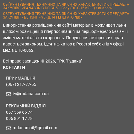
ОБҐРУНТУВАННЯ ТЕХНІЧНИХ ТА ЯКІСНИХ ХАРАКТЕРИСТИК ПРЕДМЕТА
ЗАКУПІВЛІ «PANASONIC DC-GH5 II Body (DC-GH5M2EE) / аналог»
ОБҐРУНТУВАННЯ ТЕХНІЧНИХ ТА ЯКІСНИХ ХАРАКТЕРИСТИК ПРЕДМЕТА
ЗАКУПІВЛІ «БЕНЗИН - 95 (ДЛЯ ГЕНЕРАТОРІВ)»
Використання розміщених на сайті матеріалів можливе тільки
шляхом розміщення гіперпосилання на першоджерело без змін
змісту матеріалів та скорочень. Порушення авторських прав
карається законом. Ідентифікатор в Реєстрі суб'єктів у сфері
медіа L 10-0062.
Всі права захищені © 2026, ТРК "Рудана"
КОНТАКТИ
ПРИЙМАЛЬНЯ
(067) 217-77-55
tv@rudana.com.ua
РЕКЛАМНІЙ ВІДДІЛ
067 569 66 74
096 891 17 78
rudanamail@gmail.com