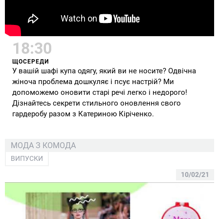
18:30
ЩОСЕРЕДИ
У вашій шафі купа одягу, який ви не носите? Одвічна
жіноча проблема дошкуляє і псує настрій? Ми
допоможемо оновити старі речі легко і недорого!
Дізнайтесь секрети стильного оновлення свого
гардеробу разом з Катериною Кіріченко.
МОДА З КОМОДА
ВИПУСКИ
10/02/21