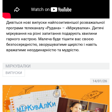
Дивіться нові випуски найпозитивнішої розважальної
програми телеканалу «Рудана» – «Міркувалки». Дитячі
міркування на різні запитання подарують хвилини
гарного настрою. Малеча буде тішити вас своєю
безпосередністю, зворушуватиме щирістю і навіть
вражатиме неординарністю та мудрістю.
МІРКУВАЛКИ
ВИПУСКИ
14/01/26