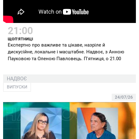
21:00
ЩОП'ЯТНИЦІ
Експертно про важливе та цікаве, назріле й
дискусійне, локальне і масштабне. Надвоє, з Анною
Пауковою та Оленою Павловець. П'ятниця, о 21.00
НАДВОЄ
ВИПУСКИ
24/07/26