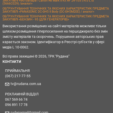
ЗАКУПІВЛІ «Фотоапарат Canon R6 Mark II Kit RF 24-105 f/4.0 L IS
(5666C029) /аналог»
ОБҐРУНТУВАННЯ ТЕХНІЧНИХ ТА ЯКІСНИХ ХАРАКТЕРИСТИК ПРЕДМЕТА
ЗАКУПІВЛІ «PANASONIC DC-GH5 II Body (DC-GH5M2EE) / аналог»
ОБҐРУНТУВАННЯ ТЕХНІЧНИХ ТА ЯКІСНИХ ХАРАКТЕРИСТИК ПРЕДМЕТА
ЗАКУПІВЛІ «БЕНЗИН - 95 (ДЛЯ ГЕНЕРАТОРІВ)»
Використання розміщених на сайті матеріалів можливе тільки
шляхом розміщення гіперпосилання на першоджерело без змін
змісту матеріалів та скорочень. Порушення авторських прав
карається законом. Ідентифікатор в Реєстрі суб'єктів у сфері
медіа L 10-0062.
Всі права захищені © 2026, ТРК "Рудана"
КОНТАКТИ
ПРИЙМАЛЬНЯ
(067) 217-77-55
tv@rudana.com.ua
РЕКЛАМНІЙ ВІДДІЛ
067 569 66 74
096 891 17 78
rudanamail@gmail.com