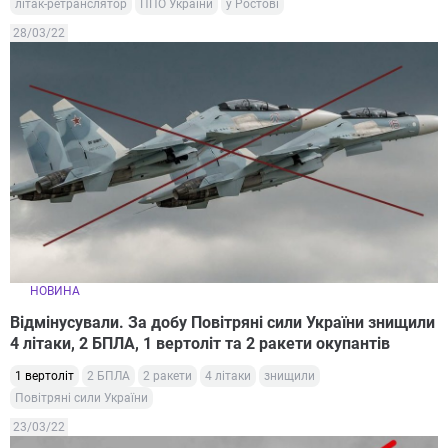
літак-ретранслятор
ППО України
у Ростові
28/03/22
НОВИНА
Відмінусували. За добу Повітряні сили України знищили
4 літаки, 2 БПЛА, 1 вертоліт та 2 ракети окупантів
1 вертоліт
2 БПЛА
2 ракети
4 літаки
знищили
Повітряні сили України
23/03/22