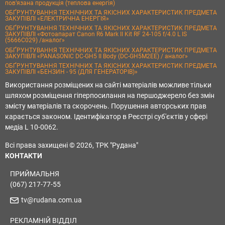
пов’язана продукція (теплова енергія)
ОБҐРУНТУВАННЯ ТЕХНІЧНИХ ТА ЯКІСНИХ ХАРАКТЕРИСТИК ПРЕДМЕТА
ЗАКУПІВЛІ «ЕЛЕКТРИЧНА ЕНЕРГІЯ»
ОБҐРУНТУВАННЯ ТЕХНІЧНИХ ТА ЯКІСНИХ ХАРАКТЕРИСТИК ПРЕДМЕТА
ЗАКУПІВЛІ «Фотоапарат Canon R6 Mark II Kit RF 24-105 f/4.0 L IS
(5666C029) /аналог»
ОБҐРУНТУВАННЯ ТЕХНІЧНИХ ТА ЯКІСНИХ ХАРАКТЕРИСТИК ПРЕДМЕТА
ЗАКУПІВЛІ «PANASONIC DC-GH5 II Body (DC-GH5M2EE) / аналог»
ОБҐРУНТУВАННЯ ТЕХНІЧНИХ ТА ЯКІСНИХ ХАРАКТЕРИСТИК ПРЕДМЕТА
ЗАКУПІВЛІ «БЕНЗИН - 95 (ДЛЯ ГЕНЕРАТОРІВ)»
Використання розміщених на сайті матеріалів можливе тільки
шляхом розміщення гіперпосилання на першоджерело без змін
змісту матеріалів та скорочень. Порушення авторських прав
карається законом. Ідентифікатор в Реєстрі суб'єктів у сфері
медіа L 10-0062.
Всі права захищені © 2026, ТРК "Рудана"
КОНТАКТИ
ПРИЙМАЛЬНЯ
(067) 217-77-55
tv@rudana.com.ua
РЕКЛАМНІЙ ВІДДІЛ