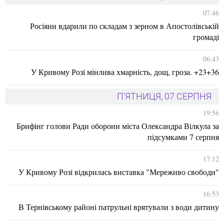
07:46
Росіяни вдарили по складам з зерном в Апостолівській
громаді
06:43
У Кривому Розі мінлива хмарність, дощ, гроза. +23+36
П'ЯТНИЦЯ, 07 СЕРПНЯ
19:56
Брифінг голови Ради оборони міста Олександра Вілкула за
підсумками 7 серпня
17:12
У Кривому Розі відкрилась виставка "Мереживо свободи"
16:53
В Тернівському районі патрульні врятували з води дитину