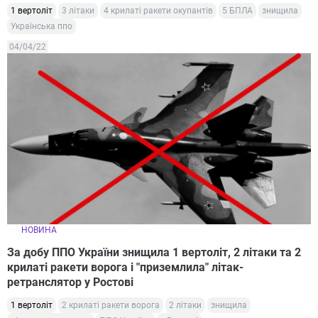
1 вертоліт
3 літаки
4 крилаті ракети окупантів
5 БПЛА
знищила
Українська ппо
04/04/22
НОВИНА
За добу ППО України знищила 1 вертоліт, 2 літаки та 2
крилаті ракети ворога і "приземлила" літак-
ретранслятор у Ростові
1 вертоліт
2 крилаті ракети ворога
2 літаки
знищила