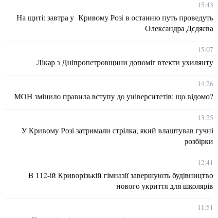
15:43
На щиті: завтра у Кривому Розі в останню путь проведуть
Олександра Дєдяєва
15:07
Лікар з Дніпропетровщини допоміг втекти ухилянту
14:26
МОН змінило правила вступу до університетів: що відомо?
13:25
У Кривому Розі затримали стрілка, який влаштував гучні
розбірки
12:41
В 112-ій Криворізькій гімназії завершують будівництво
нового укриття для школярів
11:51