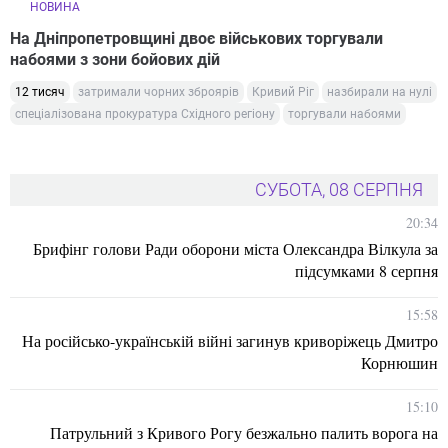
НОВИНА
На Дніпропетровщині двоє військових торгували
набоями з зони бойових дій
12 тисяч
затримали чорних зброярів
Кривий Ріг
назбирали на нулі
спеціалізована прокуратура Східного регіону
торгували набоями
СУБОТА, 08 СЕРПНЯ
20:34
Брифінг голови Ради оборони міста Олександра Вілкула за
підсумками 8 серпня
15:58
На російсько-українській війні загинув криворіжець Дмитро
Корнюшин
15:10
Патрульний з Кривого Рогу безжально палить ворога на