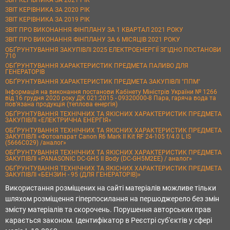
ЗВІТ КЕРІВНИКА ЗА 2020 РІК
ЗВІТ КЕРІВНИКА ЗА 2019 РІК
ЗВІТ ПРО ВИКОНАННЯ ФІНПЛАНУ ЗА 1 КВАРТАЛ 2021 РОКУ
ЗВІТ ПРО ВИКОНАННЯ ФІНПЛАНУ ЗА 6 МІСЯЦІВ 2021 РОКУ
ОБҐРУНТУВАННЯ ЗАКУПІВЛІ 2025 ЕЛЕКТРОЕНЕРГІЇ ЗГІДНО ПОСТАНОВИ
710
ОБҐРУНТУВАННЯ ХАРАКТЕРИСТИК ПРЕДМЕТА ПАЛИВО ДЛЯ
ГЕНЕРАТОРІВ
ОБҐРУНТУВАННЯ ХАРАКТЕРИСТИК ПРЕДМЕТА ЗАКУПІВЛІ "ППМ"
Інформація на виконання постанови Кабінету Міністрів України № 1266
від 16 грудня 2020 року ДК 021:2015 - 09320000-8 Пара, гаряча вода та
пов’язана продукція (теплова енергія)
ОБҐРУНТУВАННЯ ТЕХНІЧНИХ ТА ЯКІСНИХ ХАРАКТЕРИСТИК ПРЕДМЕТА
ЗАКУПІВЛІ «ЕЛЕКТРИЧНА ЕНЕРГІЯ»
ОБҐРУНТУВАННЯ ТЕХНІЧНИХ ТА ЯКІСНИХ ХАРАКТЕРИСТИК ПРЕДМЕТА
ЗАКУПІВЛІ «Фотоапарат Canon R6 Mark II Kit RF 24-105 f/4.0 L IS
(5666C029) /аналог»
ОБҐРУНТУВАННЯ ТЕХНІЧНИХ ТА ЯКІСНИХ ХАРАКТЕРИСТИК ПРЕДМЕТА
ЗАКУПІВЛІ «PANASONIC DC-GH5 II Body (DC-GH5M2EE) / аналог»
ОБҐРУНТУВАННЯ ТЕХНІЧНИХ ТА ЯКІСНИХ ХАРАКТЕРИСТИК ПРЕДМЕТА
ЗАКУПІВЛІ «БЕНЗИН - 95 (ДЛЯ ГЕНЕРАТОРІВ)»
Використання розміщених на сайті матеріалів можливе тільки
шляхом розміщення гіперпосилання на першоджерело без змін
змісту матеріалів та скорочень. Порушення авторських прав
карається законом. Ідентифікатор в Реєстрі суб'єктів у сфері