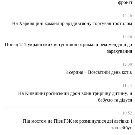
фронті
14:16
На Харківщині командир артдивізіону торгував тротилом
13:46
Понад 212 українських вступників отримали рекомендації до
зарахування
12:38
8 серпня – Всесвітній день котів
11:14
На Київщині російський дрон вбив трирічну дитину, її
бабусю та дідуся
10:52
Під мостом на ПівнГЗК не розминулися дві автівки і
тролейбус