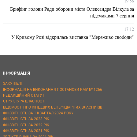
19:56
Брифінг голови Ради оборони міста Олександра Вілкула за
підсумками 7 серпня
17:12
У Кривому Розі відкрилась виставка "Мереживо свободи"
ІНФОРМАЦІЯ
ЗАКУПІВЛІ
ІНФОРМАЦІЯ НА ВИКОНАННЯ ПОСТАНОВИ КМУ № 1266
РЕДАКЦІЙНИЙ СТАТУТ
СТРУКТУРА ВЛАСНОСТІ
ВІДОМОСТІ ПРО КІНЦЕВИХ БЕНЕФІЦІАРНИХ ВЛАСНИКІВ
ФІНЗВІТНІСТЬ ЗА 1 КВАРТАЛ 2024 РОКУ
ФІНЗВІТНІСТЬ ЗА 2023 РІК
ФІНЗВІТНІСТЬ ЗА 2022 РІК
ФІНЗВІТНІСТЬ ЗА 2021 РІК
ЗВІТ КЕРІВНИКА ЗА 2021 РІК