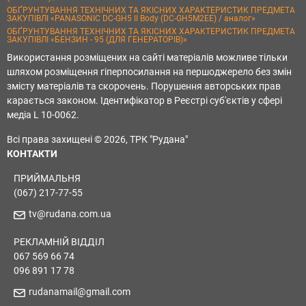
ОБҐРУНТУВАННЯ ТЕХНІЧНИХ ТА ЯКІСНИХ ХАРАКТЕРИСТИК ПРЕДМЕТА
ЗАКУПІВЛІ «PANASONIC DC-GH5 II Body (DC-GH5M2EE) / аналог»
ОБҐРУНТУВАННЯ ТЕХНІЧНИХ ТА ЯКІСНИХ ХАРАКТЕРИСТИК ПРЕДМЕТА
ЗАКУПІВЛІ «БЕНЗИН - 95 (ДЛЯ ГЕНЕРАТОРІВ)»
Використання розміщених на сайті матеріалів можливе тільки
шляхом розміщення гіперпосилання на першоджерело без змін
змісту матеріалів та скорочень. Порушення авторських прав
карається законом. Ідентифікатор в Реєстрі суб'єктів у сфері
медіа L 10-0062.
Всі права захищені © 2026, ТРК "Рудана"
КОНТАКТИ
ПРИЙМАЛЬНЯ
(067) 217-77-55
tv@rudana.com.ua
РЕКЛАМНІЙ ВІДДІЛ
067 569 66 74
096 891 17 78
rudanamail@gmail.com