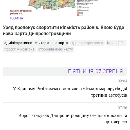
НОВИНА
Уряд пропонує скоротити кількість районів. Якою буде
нова карта Дніпропетровщини
адміністративно-територіальна карта
дніпропетровщина
Кривий Ріг
проєкт Мінрегіона
створили нову карту
П'ЯТНИЦЯ, 07 СЕРПНЯ
09:04
У Кривому Розі тимчасово зняли з міських маршрутів дві
третини автобусів
07:36
Ворог атакував Дніпропетровщину безпілотниками та
артилерією