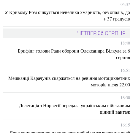
05:37
У Кривому Розі очікується невелика хмарність, без опадів, до
+ 37 градусів
ЧЕТВЕР, 06 СЕРПНЯ
18:40
Брифінг голови Ради оборони Олександра Вілкула за 6
серпня
16:51
Мешканці Карачунів скаржаться на ревіння мотоциклетних
моторів після 22.00
16:50
Делегація з Норвегії передала українським військовим
цінний вантаж
16:15
Двоє криворожанок палили автомобілі на замовлення росії