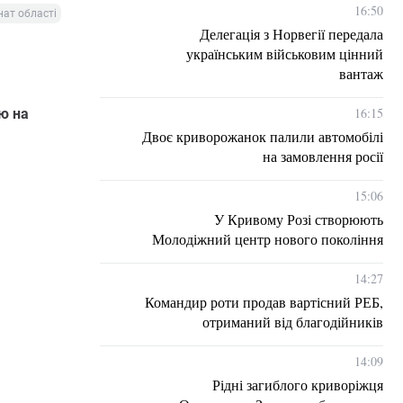
16:50
нат області
Делегація з Норвегії передала
українським військовим цінний
вантаж
16:15
ю на
Двоє криворожанок палили автомобілі
на замовлення росії
15:06
У Кривому Розі створюють
Молодіжний центр нового покоління
14:27
Командир роти продав вартісний РЕБ,
отриманий від благодійників
14:09
Рідні загиблого криворіжця