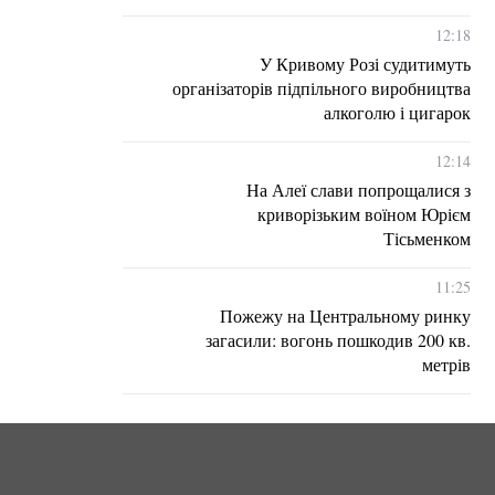
12:18
У Кривому Розі судитимуть
організаторів підпільного виробництва
алкоголю і цигарок
12:14
На Алеї слави попрощалися з
криворізьким воїном Юрієм
Тісьменком
11:25
Пожежу на Центральному ринку
загасили: вогонь пошкодив 200 кв.
метрів