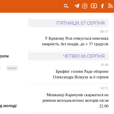
П'ЯТНИЦЯ, 07 СЕРПНЯ
00:37
У Кривому Розі очікується невелика
хмарність, без опадів, до + 37 градусів
ЧЕТВЕР, 06 СЕРПНЯ
вропи
18:40
срібло
Брифінг голови Ради оборони
Олександра Вілкула за 6 серпня
16:51
Мешканці Карачунів скаржаться на
ревіння мотоциклетних моторів після
22.00
д молоді