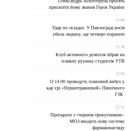
Олександра Золототруба просять
присвоїти йому звання Героя України
13:46
Удар по складах. У Павлограді росія
убила людину, ще четверо поранені
13:38
Клуб активного дозвілля зібрав на
пляжну руханку студентів УТВ
12:56
О 14.00 проведуть плановий вибух у
кар’єрі «Першотравневий» Північного
ГЗК
12:31
Препарати з «чорним трикутником»:
МОЗ вводить нову систему
фармаконагляду