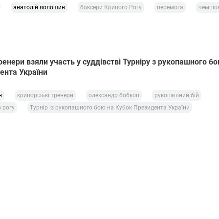
анатолій волошин
боксери Кривого Рогу
перемога
чемпіо
ренери взяли участь у суддівстві Турніру з рукопашного бо
ента України
н
криворізькі тренери
олександр бобков
рукопашний бій
 рогу
Турнір із рукопашного бою на Кубок Президента України