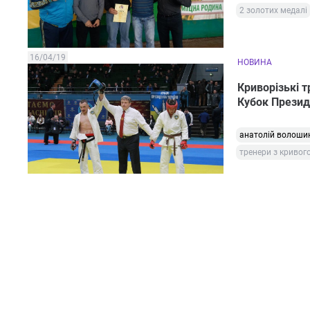
2 золотих медалі
16/04/19
НОВИНА
Криворізькі т
Кубок Презид
анатолій волоши
тренери з кривого