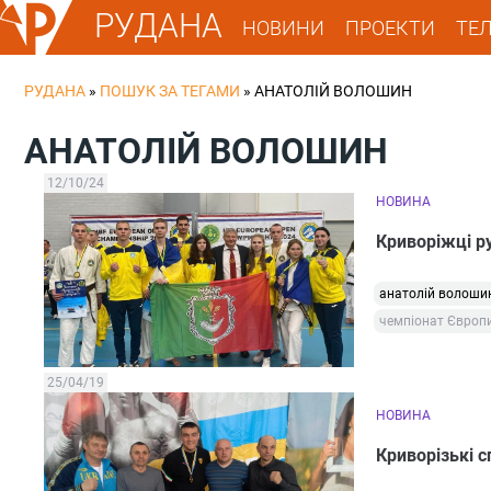
РУДАНА
НОВИНИ
ПРОЕКТИ
ТЕ
РУДАНА
»
ПОШУК ЗА ТЕГАМИ
»
АНАТОЛІЙ ВОЛОШИН
АНАТОЛІЙ ВОЛОШИН
12/10/24
НОВИНА
Криворіжці ру
анатолій волоши
чемпіонат Європ
25/04/19
НОВИНА
Криворізькі 