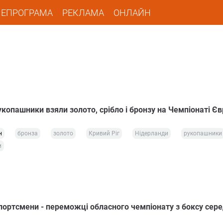
ЛЕПРОГРАМА
РЕКЛАМА
ОНЛАЙН
копашники взяли золото, срібло і бронзу на Чемпіонаті Є
н
бронза
золото
Кривий Ріг
Нідерланди
рукопашники
и
спортсмени - переможці обласного чемпіонату з боксу сере