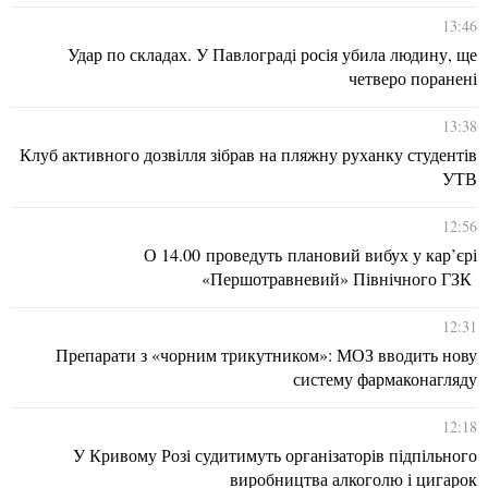
13:46
Удар по складах. У Павлограді росія убила людину, ще
четверо поранені
13:38
Клуб активного дозвілля зібрав на пляжну руханку студентів
УТВ
12:56
О 14.00 проведуть плановий вибух у кар’єрі
«Першотравневий» Північного ГЗК
12:31
Препарати з «чорним трикутником»: МОЗ вводить нову
систему фармаконагляду
12:18
У Кривому Розі судитимуть організаторів підпільного
виробництва алкоголю і цигарок