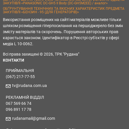
ЗАКУПІВЛІ «PANASONIC DC-GH5 II Body (DC-GH5M2EE) / аналог»
ОБҐРУНТУВАННЯ ТЕХНІЧНИХ ТА ЯКІСНИХ ХАРАКТЕРИСТИК ПРЕДМЕТА
ЗАКУПІВЛІ «БЕНЗИН - 95 (ДЛЯ ГЕНЕРАТОРІВ)»
Використання розміщених на сайті матеріалів можливе тільки
шляхом розміщення гіперпосилання на першоджерело без змін
змісту матеріалів та скорочень. Порушення авторських прав
карається законом. Ідентифікатор в Реєстрі суб'єктів у сфері
медіа L 10-0062.
Всі права захищені © 2026, ТРК "Рудана"
КОНТАКТИ
ПРИЙМАЛЬНЯ
(067) 217-77-55
tv@rudana.com.ua
РЕКЛАМНІЙ ВІДДІЛ
067 569 66 74
096 891 17 78
rudanamail@gmail.com