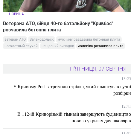
НОВИНА
Ветерана АТО, бійця 40-го батальйону "Кривбас"
розчавила бетонна плита
ветеран АТО
Зеленодольск
мужчину раздавила бетонная плита
несчастный случай
нещасний випадок
чоловіка розчавила плита
П'ЯТНИЦЯ, 07 СЕРПНЯ
13:25
У Кривому Розі затримали стрілка, який влаштував гучні
розбірки
12:41
В 112-ій Криворізькій гімназії завершують будівництво
нового укриття для школярів
11:51