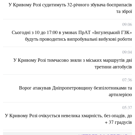
У Кривому Розі судитимуть 32-річного збувача боєприпасів
та зброї
09:06
Сьогодні з 10 до 17:00 в умовах ПрАТ «Інгулецький ГЗК»
будуть проводитись випробувальні вибухові роботи
09:04
У Кривому Розі тимчасово зняли з міських маршрутів дві
третини автобусів
07:36
Ворог атакував Дніпропетровщину безпілотниками та
артилерією
05:37
У Кривому Розі очікується невелика хмарність, без опадів, до
+ 37 градусів