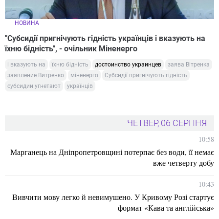
НОВИНА
"Субсидії пригнічують гідність українців і вказують на
їхню бідність", - очільник Міненерго
і вказують на
їхню бідність
достоинство украинцев
заява Вітренка
заявление Витренко
міненерго
Субсидії пригнічують гідність
субсидии угнетают
українців
ЧЕТВЕР, 06 СЕРПНЯ
10:58
Марганець на Дніпропетровщині потерпає без води, її немає
вже четверту добу
10:43
Вивчити мову легко й невимушено. У Кривому Розі стартує
формат «Кава та англійська»