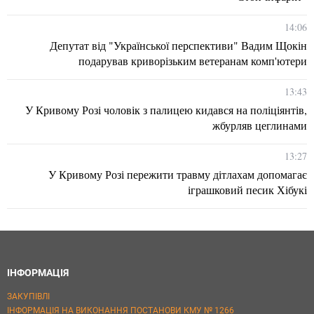
14:06
Депутат від "Української перспективи" Вадим Щокін
подарував криворізьким ветеранам комп'ютери
13:43
У Кривому Розі чоловік з палицею кидався на поліціянтів,
жбурляв цеглинами
13:27
У Кривому Розі пережити травму дітлахам допомагає
іграшковий песик Хібукі
ІНФОРМАЦІЯ
ЗАКУПІВЛІ
ІНФОРМАЦІЯ НА ВИКОНАННЯ ПОСТАНОВИ КМУ № 1266