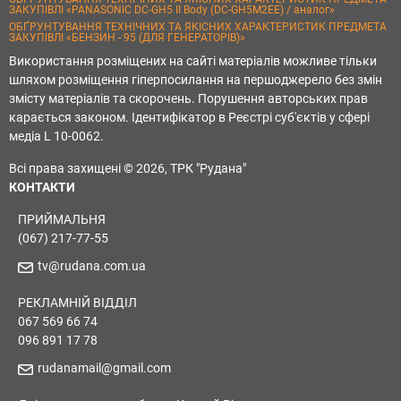
ЗАКУПІВЛІ «PANASONIC DC-GH5 II Body (DC-GH5M2EE) / аналог»
ОБҐРУНТУВАННЯ ТЕХНІЧНИХ ТА ЯКІСНИХ ХАРАКТЕРИСТИК ПРЕДМЕТА
ЗАКУПІВЛІ «БЕНЗИН - 95 (ДЛЯ ГЕНЕРАТОРІВ)»
Використання розміщених на сайті матеріалів можливе тільки
шляхом розміщення гіперпосилання на першоджерело без змін
змісту матеріалів та скорочень. Порушення авторських прав
карається законом. Ідентифікатор в Реєстрі суб'єктів у сфері
медіа L 10-0062.
Всі права захищені © 2026, ТРК "Рудана"
КОНТАКТИ
ПРИЙМАЛЬНЯ
(067) 217-77-55
tv@rudana.com.ua
РЕКЛАМНІЙ ВІДДІЛ
067 569 66 74
096 891 17 78
rudanamail@gmail.com