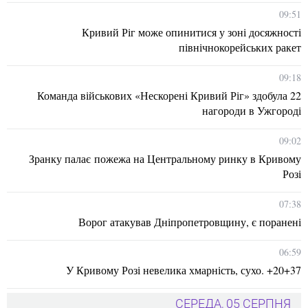
09:51
Кривий Ріг може опинитися у зоні досяжності
північнокорейських ракет
09:18
Команда військових «Нескорені Кривий Ріг» здобула 22
нагороди в Ужгороді
09:02
Зранку палає пожежа на Центральному ринку в Кривому
Розі
07:38
Ворог атакував Дніпропетровщину, є поранені
06:59
У Кривому Розі невелика хмарність, сухо. +20+37
СЕРЕДА, 05 СЕРПНЯ