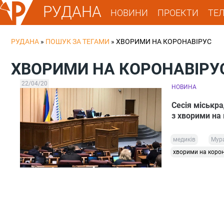
РУДАНА
НОВИНИ
ПРОЕКТИ
ТЕ
РУДАНА
»
ПОШУК ЗА ТЕГАМИ
»
ХВОРИМИ НА КОРОНАВІРУС
ХВОРИМИ НА КОРОНАВІРУ
22/04/20
НОВИНА
Сесія міськра
з хворими на
медиків
Мур
хворими на корон