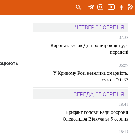
ЧЕТВЕР, 06 СЕРПНЯ
07:38
Ворог атакував Дніпропетровщину, є
поранені
працюють
06:59
У Кривому Розі невелика хмарність,
сухо. +20+37
СЕРЕДА, 05 СЕРПНЯ
18:41
Брифінг голови Ради оборони
Олександра Вілкула за 5 серпня
18:18