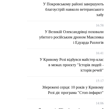
У Покровському районі завершують
благоустрій навколо ветеранського
хабу
16:58
У Великій Олександрівці поховали
убитого російським дроном Максимка
і Едуарда Разлогів
16:41
У Кривому Розі відбувся майстер-клас
в межах проєкту "Історія людей -
історія речей"
15:17
Збережені серця: 10 років у Кривому
Розі діє програма "Стоп-інфаркт"
14:06