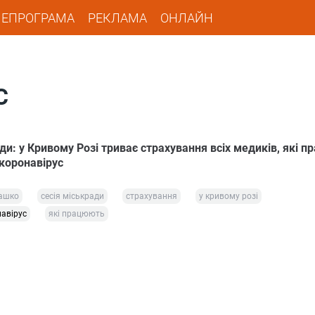
ЛЕПРОГРАМА
РЕКЛАМА
ОНЛАЙН
С
ди: у Кривому Розі триває страхування всіх медиків, які 
 коронавірус
ашко
сесія міськради
страхування
у кривому розі
авірус
які працюють