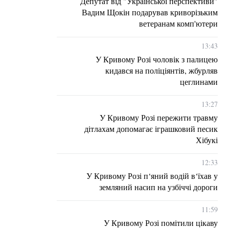
Депутат від "Української перспективи"
Вадим Щокін подарував криворізьким
ветеранам комп'ютери
13:43
У Кривому Розі чоловік з палицею
кидався на поліціянтів, жбурляв
цеглинами
13:27
У Кривому Розі пережити травму
дітлахам допомагає іграшковий песик
Хібукі
12:33
У Кривому Розі п‘яний водій в‘їхав у
земляний насип на узбіччі дороги
11:59
У Кривому Розі помітили цікаву