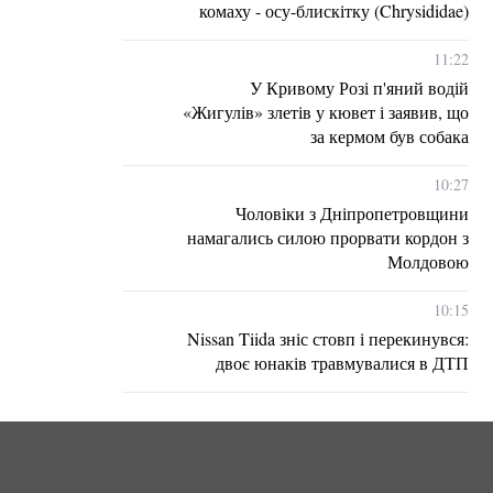
комаху - осу-блискітку (Chrysididae)
11:22
У Кривому Розі п'яний водій
«Жигулів» злетів у кювет і заявив, що
за кермом був собака
10:27
Чоловіки з Дніпропетровщини
намагались силою прорвати кордон з
Молдовою
10:15
Nissan Tiida зніс стовп і перекинувся:
двоє юнаків травмувалися в ДТП