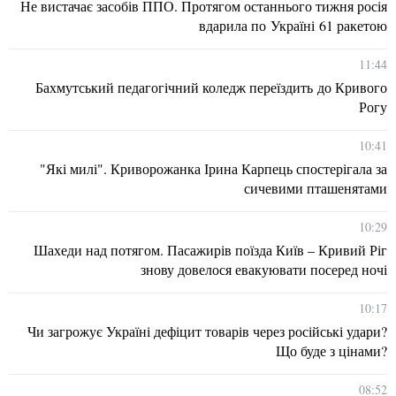
Не вистачає засобів ППО. Протягом останнього тижня росія
вдарила по Україні 61 ракетою
11:44
Бахмутський педагогічний коледж переїздить до Кривого
Рогу
10:41
"Які милі". Криворожанка Ірина Карпець спостерігала за
сичевими пташенятами
10:29
Шахеди над потягом. Пасажирів поїзда Київ – Кривий Ріг
знову довелося евакуювати посеред ночі
10:17
Чи загрожує Україні дефіцит товарів через російські удари?
Що буде з цінами?
08:52