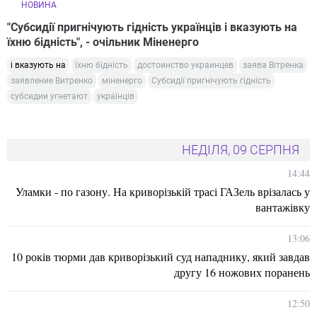
НОВИНА
"Субсидії пригнічують гідність українців і вказують на
їхню бідність", - очільник Міненерго
і вказують на
їхню бідність
достоинство украинцев
заява Вітренка
заявление Витренко
міненерго
Субсидії пригнічують гідність
субсидии угнетают
українців
НЕДІЛЯ, 09 СЕРПНЯ
14:44
Уламки - по газону. На криворізькій трасі ГАЗель врізалась у
вантажівку
13:06
10 років тюрми дав криворізький суд нападнику, який завдав
другу 16 ножових поранень
12:50