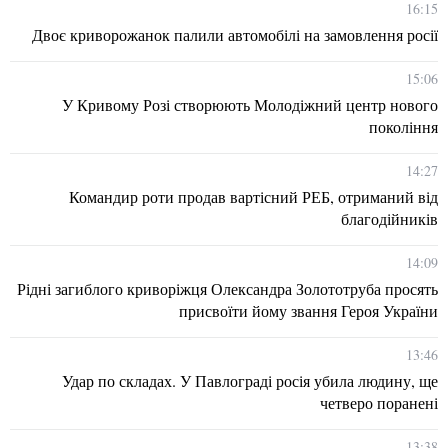
16:15
Двоє криворожанок палили автомобілі на замовлення росії
15:06
У Кривому Розі створюють Молодіжний центр нового
покоління
14:27
Командир роти продав вартісний РЕБ, отриманий від
благодійників
14:09
Рідні загиблого криворіжця Олександра Золототруба просять
присвоїти йому звання Героя України
13:46
Удар по складах. У Павлограді росія убила людину, ще
четверо поранені
13:38