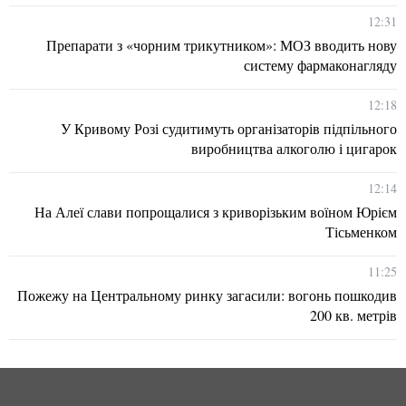
12:31
Препарати з «чорним трикутником»: МОЗ вводить нову
систему фармаконагляду
12:18
У Кривому Розі судитимуть організаторів підпільного
виробництва алкоголю і цигарок
12:14
На Алеї слави попрощалися з криворізьким воїном Юрієм
Тісьменком
11:25
Пожежу на Центральному ринку загасили: вогонь пошкодив
200 кв. метрів