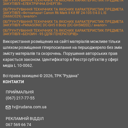
ОБҐРУНТУВАННЯ ТЕХНІЧНИХ ТА ЯКІСНИХ ХАРАКТЕРИСТИК ПРЕДМЕТА
ЗАКУПІВЛІ «ЕЛЕКТРИЧНА ЕНЕРГІЯ»
ОБҐРУНТУВАННЯ ТЕХНІЧНИХ ТА ЯКІСНИХ ХАРАКТЕРИСТИК ПРЕДМЕТА
ЗАКУПІВЛІ «Фотоапарат Canon R6 Mark II Kit RF 24-105 f/4.0 L IS
(5666C029) /аналог»
ОБҐРУНТУВАННЯ ТЕХНІЧНИХ ТА ЯКІСНИХ ХАРАКТЕРИСТИК ПРЕДМЕТА
ЗАКУПІВЛІ «PANASONIC DC-GH5 II Body (DC-GH5M2EE) / аналог»
ОБҐРУНТУВАННЯ ТЕХНІЧНИХ ТА ЯКІСНИХ ХАРАКТЕРИСТИК ПРЕДМЕТА
ЗАКУПІВЛІ «БЕНЗИН - 95 (ДЛЯ ГЕНЕРАТОРІВ)»
Використання розміщених на сайті матеріалів можливе тільки
шляхом розміщення гіперпосилання на першоджерело без змін
змісту матеріалів та скорочень. Порушення авторських прав
карається законом. Ідентифікатор в Реєстрі суб'єктів у сфері
медіа L 10-0062.
Всі права захищені © 2026, ТРК "Рудана"
КОНТАКТИ
ПРИЙМАЛЬНЯ
(067) 217-77-55
tv@rudana.com.ua
РЕКЛАМНІЙ ВІДДІЛ
067 569 66 74