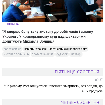
НОВИНА
"Я вперше бачу таку зневагу до робітників і закону
України". У криворізькому суді над шахтарями
допитують Михайла Волинця
допит свідків
керівництво кзрк. жовтневий суд кривого рогу
михайло волинець
протестна акція
суд кзрк
шахтарі
П'ЯТНИЦЯ, 07 СЕРПНЯ
00:37
У Кривому Розі очікується невелика хмарність, без опадів, до
+ 37 градусів
ЧЕТВЕР, 06 СЕРПНЯ