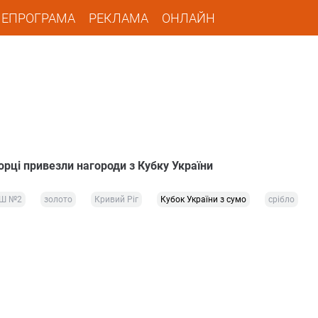
ЛЕПРОГРАМА
РЕКЛАМА
ОНЛАЙН
орці привезли нагороди з Кубку України
Ш №2
золото
Кривий Ріг
Кубок України з сумо
срібло