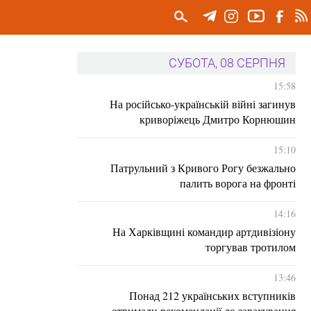
СУБОТА, 08 СЕРПНЯ
15:58
На російсько-українській війні загинув
криворіжець Дмитро Корнюшин
15:10
Патрульний з Кривого Рогу безжально
палить ворога на фронті
14:16
На Харківщині командир артдивізіону
торгував тротилом
13:46
Понад 212 українських вступників
отримали рекомендації до зарахування