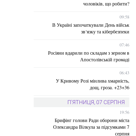
чоловіків, що робити?
09:58
В Україні започаткували День військ
зв‘язку та кібербезпеки
07:46
Росіяни вдарили по складам з зерном в
Апостолівській громаді
06:43
У Кривому Розі мінлива хмарність,
дощ, гроза. +23+36
П'ЯТНИЦЯ, 07 СЕРПНЯ
19:56
Брифінг голови Ради оборони міста
Олександра Вілкула за підсумками 7
серпня