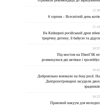
12:38
8 серпня – Всесвітній день котів
11:14
На Київщині російський дрон вбив
трирічну дитину, її бабусю та дідуся
10:52
Під мостом на ПівнГЗК не
розминулися дві автівки і тролейбус
10:42
Добровільно воювали на боці росії. На
Дніпропетровщині засудили двох
зрадників
10:22
Правовий вакуум для молодих