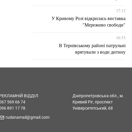
17:12
У Кривому Розі відкрилась виставка
"Мереживо свободи"
16:53
В Тернівському районі патрульні
врятували з води дитину
РЕКЛАМНІЙ ВІДДІЛ
Дніпропетровська обл., м.
067 569 66 74
Кривий Ріг, проспект
096 891 17 78
Університетський, 68
rudanamail@gmail.com