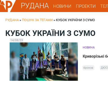
РУДАНА
НОВИНИ
ПРОЕКТИ
ТЕ
РУДАНА
»
ПОШУК ЗА ТЕГАМИ
»
КУБОК УКРАЇНИ З СУМО
КУБОК УКРАЇНИ З СУМО
14/08/23
НОВИНА
Криворізькі б
бронза
ДЮС