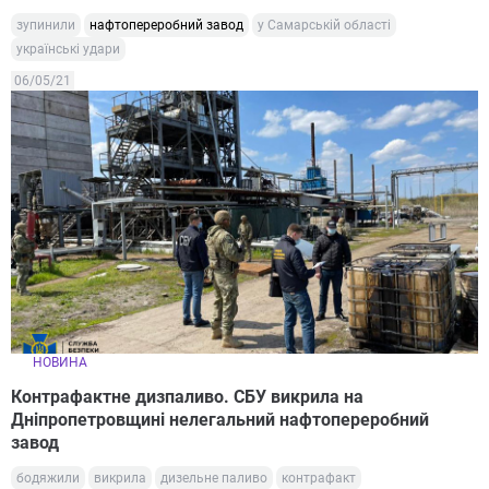
зупинили
нафтопереробний завод
у Самарській області
українські удари
06/05/21
НОВИНА
Контрафактне дизпаливо. СБУ викрила на
Дніпропетровщині нелегальний нафтопереробний
завод
бодяжили
викрила
дизельне паливо
контрафакт