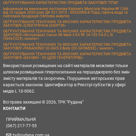
ОБҐРУНТУВАННЯ ХАРАКТЕРИСТИК ПРЕДМЕТА ЗАКУПІВЛІ "ППМ"
Інформація на виконання постанови Кабінету Міністрів України № 1266
від 16 грудня 2020 року ДК 021:2015 - 09320000-8 Пара, гаряча вода та
пов’язана продукція (теплова енергія)
ОБҐРУНТУВАННЯ ТЕХНІЧНИХ ТА ЯКІСНИХ ХАРАКТЕРИСТИК ПРЕДМЕТА
ЗАКУПІВЛІ «ЕЛЕКТРИЧНА ЕНЕРГІЯ»
ОБҐРУНТУВАННЯ ТЕХНІЧНИХ ТА ЯКІСНИХ ХАРАКТЕРИСТИК ПРЕДМЕТА
ЗАКУПІВЛІ «Фотоапарат Canon R6 Mark II Kit RF 24-105 f/4.0 L IS
(5666C029) /аналог»
ОБҐРУНТУВАННЯ ТЕХНІЧНИХ ТА ЯКІСНИХ ХАРАКТЕРИСТИК ПРЕДМЕТА
ЗАКУПІВЛІ «PANASONIC DC-GH5 II Body (DC-GH5M2EE) / аналог»
ОБҐРУНТУВАННЯ ТЕХНІЧНИХ ТА ЯКІСНИХ ХАРАКТЕРИСТИК ПРЕДМЕТА
ЗАКУПІВЛІ «БЕНЗИН - 95 (ДЛЯ ГЕНЕРАТОРІВ)»
Використання розміщених на сайті матеріалів можливе тільки
шляхом розміщення гіперпосилання на першоджерело без змін
змісту матеріалів та скорочень. Порушення авторських прав
карається законом. Ідентифікатор в Реєстрі суб'єктів у сфері
медіа L 10-0062.
Всі права захищені © 2026, ТРК "Рудана"
КОНТАКТИ
ПРИЙМАЛЬНЯ
(067) 217-77-55
tv@rudana.com.ua