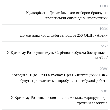
11:00
Криворіжець Денис Ільєнков виборов бронзу на
Європейській олімпіаді з інформатики
10:36
До контрактної служби запрошує 253 ОШП «Арей»
09:39
У Кривому Розі судитимуть 32-річного збувача боєприпасів
та зброї
09:06
Сьогодні з 10 до 17:00 в умовах ПрАТ «Інгулецький ГЗК»
будуть проводитись випробувальні вибухові роботи
09:04
У Кривому Розі тимчасово зняли з міських маршрутів дві
третини автобусів