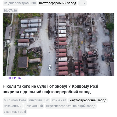
на дніпропетровщині
нафтопереробний завод
СБУ
30/07/20
НОВИНА
Ніколи такого не було і от знову! У Кривому Розі
накрили підпільний нафтопереробний завод
в Кривом Роге
викрили СБУ
кримінал
нафтопереробний завод
незаконний
незаконный
нефтеперерабатывающий завод
у кривому розі