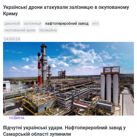
Українські дрони атакували залізницю в окупованому
Криму
джанкой
залізниця
нафтопереробний завод
нпз
окупований крим
Урожайна
24/03/24
НОВИНА
Відчутні українські удари. Нафтопереробний завод у
Самарській області зупинили