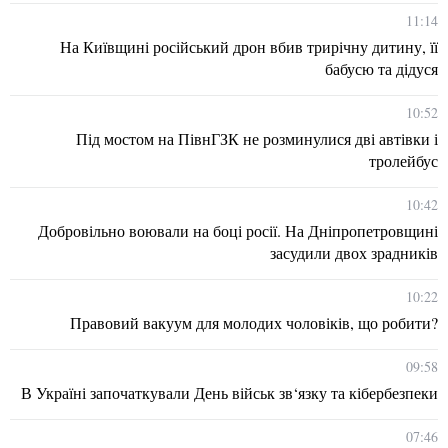
11:14
На Київщині російський дрон вбив трирічну дитину, її
бабусю та дідуся
10:52
Під мостом на ПівнГЗК не розминулися дві автівки і
тролейбус
10:42
Добровільно воювали на боці росії. На Дніпропетровщині
засудили двох зрадників
10:22
Правовий вакуум для молодих чоловіків, що робити?
09:58
В Україні започаткували День військ зв‘язку та кібербезпеки
07:46