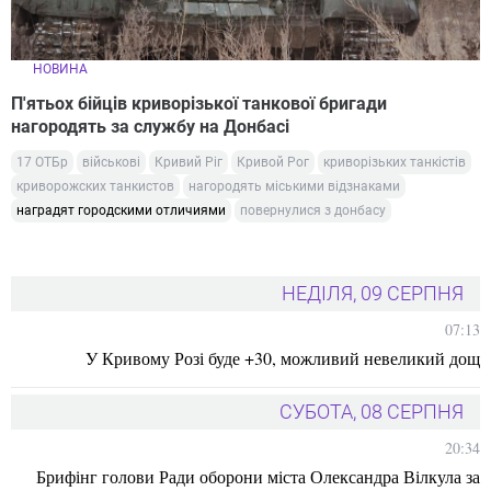
НОВИНА
П'ятьох бійців криворізької танкової бригади
нагородять за службу на Донбасі
17 ОТБр
військові
Кривий Ріг
Кривой Рог
криворізьких танкістів
криворожских танкистов
нагородять міськими відзнаками
наградят городскими отличиями
повернулися з донбасу
НЕДІЛЯ, 09 СЕРПНЯ
07:13
У Кривому Розі буде +30, можливий невеликий дощ
СУБОТА, 08 СЕРПНЯ
20:34
Брифінг голови Ради оборони міста Олександра Вілкула за