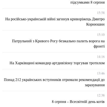
підсумками 8 серпня
15:58
На російсько-українській війні загинув криворіжець Дмитро
Корнюшин
15:10
Патрульний з Кривого Рогу безжально палить ворога на
фронті
14:16
На Харківщині командир артдивізіону торгував тротилом
13:46
Понад 212 українських вступників отримали рекомендації до
зарахування
12:38
8 серпня – Всесвітній день котів