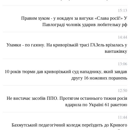
15:13
Правим хуком - у нокдаун за вигуки «Слава росії!» У
Павлограді чоловік ударив любительку рф
14:44
Уламки - по газону. На криворізькій трасі ГАЗель врізалась у
вантажівку
13:06
10 років тюрми дав криворізький суд нападнику, який завдав
другу 16 ножових поранень
12:50
Не вистачає засобів ППО. Протягом останнього тижня росія
вдарила по Україні 61 ракетою
11:44
Бахмутський педагогічний коледж переїздить до Кривого