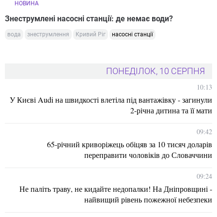
НОВИНА
Знеструмлені насосні станції: де немає води?
вода
знеструмлення
Кривий Ріг
насосні станції
ПОНЕДІЛОК, 10 СЕРПНЯ
10:13
У Києві Audi на швидкості влетіла під вантажівку - загинули
2-річна дитина та її мати
09:42
65-річний криворіжець обіцяв за 10 тисяч доларів
переправити чоловіків до Словаччини
09:24
Не паліть траву, не кидайте недопалки! На Дніпровщині -
найвищий рівень пожежної небезпеки