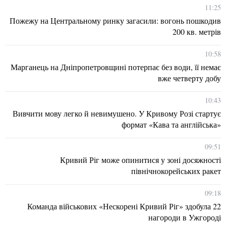
11:25
Пожежу на Центральному ринку загасили: вогонь пошкодив
200 кв. метрів
10:58
Марганець на Дніпропетровщині потерпає без води, її немає
вже четверту добу
10:43
Вивчити мову легко й невимушено. У Кривому Розі стартує
формат «Кава та англійська»
09:51
Кривий Ріг може опинитися у зоні досяжності
північнокорейських ракет
09:18
Команда військових «Нескорені Кривий Ріг» здобула 22
нагороди в Ужгороді