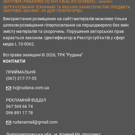
ЗАКУПІВЛІ «PANASONIC DC-GH5 II Body (DC-GH5M2EE) / аналог»
ОБҐРУНТУВАННЯ ТЕХНІЧНИХ ТА ЯКІСНИХ ХАРАКТЕРИСТИК ПРЕДМЕТА
ЗАКУПІВЛІ «БЕНЗИН - 95 (ДЛЯ ГЕНЕРАТОРІВ)»
Використання розміщених на сайті матеріалів можливе тільки
шляхом розміщення гіперпосилання на першоджерело без змін
змісту матеріалів та скорочень. Порушення авторських прав
карається законом. Ідентифікатор в Реєстрі суб'єктів у сфері
медіа L 10-0062.
Всі права захищені © 2026, ТРК "Рудана"
КОНТАКТИ
ПРИЙМАЛЬНЯ
(067) 217-77-55
tv@rudana.com.ua
РЕКЛАМНІЙ ВІДДІЛ
067 569 66 74
096 891 17 78
rudanamail@gmail.com
Дніпропетровська обл., м. Кривий Ріг, проспект