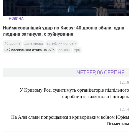
НОВИНА
Наймасованіший удар по Києву: 40 дронів збили, одна
людина загинула, є руйнування
40 дронів
день києва
загиблий чоловік
наймасованіша атака на київ
пожежі
трц
ЧЕТВЕР, 06 СЕРПНЯ
12:18
У Кривому Розі судитимуть організаторів підпільного
виробництва алкоголю і цигарок
12:14
На Алеї слави попрощалися з криворізьким воїном Юрієм
Тісьменком