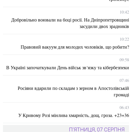
10:42
Добровільно воювали на боці росії. На Дніпропетровщині
засудили двох зрадників
10:22
Правовий вакуум для молодих чоловіків, що робити?
09:58
В Україні започаткували День військ зв‘язку та кібербезпеки
07:46
Росіяни вдарили по складам з зерном в Апостолівській
громаді
06:43
У Кривому Розі мінлива хмарність, дощ, гроза. +23+36
П'ЯТНИЦЯ, 07 СЕРПНЯ