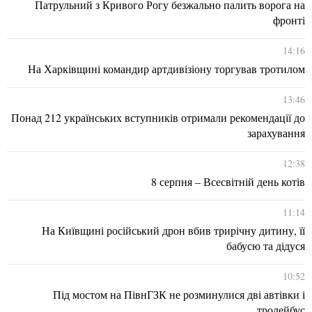
Патрульний з Кривого Рогу безжально палить ворога на
фронті
14:16
На Харківщині командир артдивізіону торгував тротилом
13:46
Понад 212 українських вступників отримали рекомендації до
зарахування
12:38
8 серпня – Всесвітній день котів
11:14
На Київщині російський дрон вбив трирічну дитину, її
бабусю та дідуся
10:52
Під мостом на ПівнГЗК не розминулися дві автівки і
тролейбус