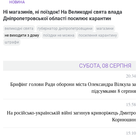
НОВИНА
Ні магазинів, ні поїздок! На Великодні свята влада
Дніпропетровської області посилює карантин
великодні свята
губернатор дніпропетровщини
магазини
не виходити з дому
поїздки не можна
посилення карантину
штрафи
СУБОТА, 08 СЕРПНЯ
20:34
Брифінг голови Ради оборони міста Олександра Вілкула за
підсумками 8 серпня
15:58
На російсько-українській війні загинув криворіжець Дмитро
Корнюшин
15:10