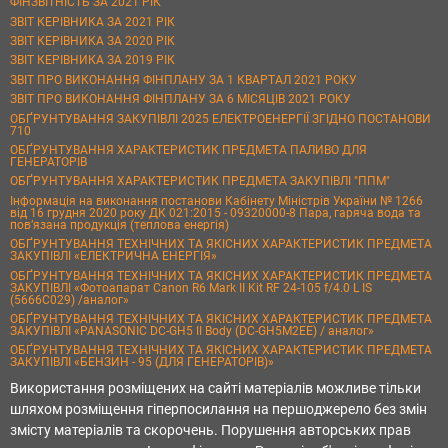
ФІНЗВІТНІСТЬ ЗА 2021 РІК
ЗВІТ КЕРІВНИКА ЗА 2021 РІК
ЗВІТ КЕРІВНИКА ЗА 2020 РІК
ЗВІТ КЕРІВНИКА ЗА 2019 РІК
ЗВІТ ПРО ВИКОНАННЯ ФІНПЛАНУ ЗА 1 КВАРТАЛ 2021 РОКУ
ЗВІТ ПРО ВИКОНАННЯ ФІНПЛАНУ ЗА 6 МІСЯЦІВ 2021 РОКУ
ОБҐРУНТУВАННЯ ЗАКУПІВЛІ 2025 ЕЛЕКТРОЕНЕРГІЇ ЗГІДНО ПОСТАНОВИ
710
ОБҐРУНТУВАННЯ ХАРАКТЕРИСТИК ПРЕДМЕТА ПАЛИВО ДЛЯ
ГЕНЕРАТОРІВ
ОБҐРУНТУВАННЯ ХАРАКТЕРИСТИК ПРЕДМЕТА ЗАКУПІВЛІ "ППМ"
Інформація на виконання постанови Кабінету Міністрів України № 1266
від 16 грудня 2020 року ДК 021:2015 - 09320000-8 Пара, гаряча вода та
пов’язана продукція (теплова енергія)
ОБҐРУНТУВАННЯ ТЕХНІЧНИХ ТА ЯКІСНИХ ХАРАКТЕРИСТИК ПРЕДМЕТА
ЗАКУПІВЛІ «ЕЛЕКТРИЧНА ЕНЕРГІЯ»
ОБҐРУНТУВАННЯ ТЕХНІЧНИХ ТА ЯКІСНИХ ХАРАКТЕРИСТИК ПРЕДМЕТА
ЗАКУПІВЛІ «Фотоапарат Canon R6 Mark II Kit RF 24-105 f/4.0 L IS
(5666C029) /аналог»
ОБҐРУНТУВАННЯ ТЕХНІЧНИХ ТА ЯКІСНИХ ХАРАКТЕРИСТИК ПРЕДМЕТА
ЗАКУПІВЛІ «PANASONIC DC-GH5 II Body (DC-GH5M2EE) / аналог»
ОБҐРУНТУВАННЯ ТЕХНІЧНИХ ТА ЯКІСНИХ ХАРАКТЕРИСТИК ПРЕДМЕТА
ЗАКУПІВЛІ «БЕНЗИН - 95 (ДЛЯ ГЕНЕРАТОРІВ)»
Використання розміщених на сайті матеріалів можливе тільки
шляхом розміщення гіперпосилання на першоджерело без змін
змісту матеріалів та скорочень. Порушення авторських прав