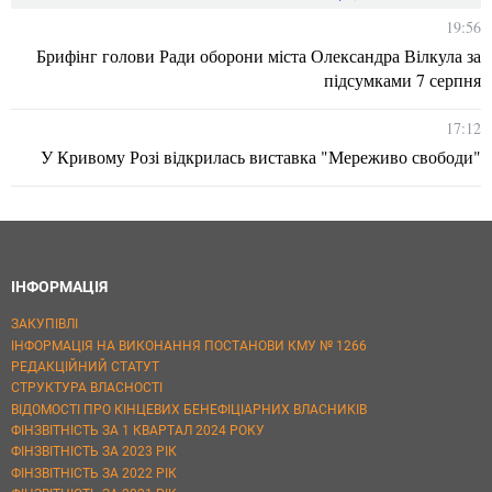
19:56
Брифінг голови Ради оборони міста Олександра Вілкула за
підсумками 7 серпня
17:12
У Кривому Розі відкрилась виставка "Мереживо свободи"
ІНФОРМАЦІЯ
ЗАКУПІВЛІ
ІНФОРМАЦІЯ НА ВИКОНАННЯ ПОСТАНОВИ КМУ № 1266
РЕДАКЦІЙНИЙ СТАТУТ
СТРУКТУРА ВЛАСНОСТІ
ВІДОМОСТІ ПРО КІНЦЕВИХ БЕНЕФІЦІАРНИХ ВЛАСНИКІВ
ФІНЗВІТНІСТЬ ЗА 1 КВАРТАЛ 2024 РОКУ
ФІНЗВІТНІСТЬ ЗА 2023 РІК
ФІНЗВІТНІСТЬ ЗА 2022 РІК