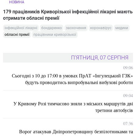
НОВИНА
179 працівників Криворізької інфекційної лікарні мають
отримати обласні премії
інфекційної лікарні
бондаренко
заохочення
коронавірус
медики
обласні премії
працівники криворізької
П'ЯТНИЦЯ, 07 СЕРПНЯ
09:06
Сьогодні з 10 до 17:00 в умовах ПрАТ «Інгулецький ГЗК»
будуть проводитись випробувальні вибухові роботи
09:04
У Кривому Розі тимчасово зняли з міських маршрутів дві
третини автобусів
07:36
Ворог атакував Дніпропетровщину безпілотниками та