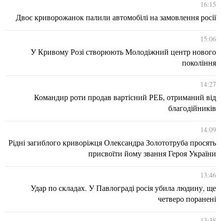
16:15
Двоє криворожанок палили автомобілі на замовлення росії
15:06
У Кривому Розі створюють Молодіжний центр нового
покоління
14:27
Командир роти продав вартісний РЕБ, отриманий від
благодійників
14:09
Рідні загиблого криворіжця Олександра Золототруба просять
присвоїти йому звання Героя України
13:46
Удар по складах. У Павлограді росія убила людину, ще
четверо поранені
13:38