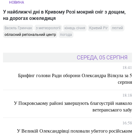
НОВИНА
У найближчі дні в Кривому Розі мокрий сніг з дощем,
на дорогах ожеледиця
Василь Гринчак
з метеорології
кінець січня
Кривий Ріг
лютий
обласний регіональний центр
погода
СЕРЕДА, 05 СЕРПНЯ
18:41
Брифінг голови Ради оборони Олександра Вілкула за 5
серпня
18:18
У Покровському районі завершують благоустрій навколо
ветеранського хабу
16:58
У Великій Олександрівці поховали убитого російським