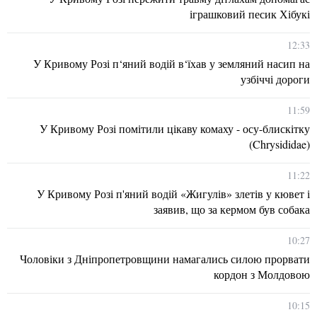
іграшковий песик Хібукі
12:33
У Кривому Розі п‘яний водій в‘їхав у земляний насип на
узбіччі дороги
11:59
У Кривому Розі помітили цікаву комаху - осу-блискітку
(Chrysididae)
11:22
У Кривому Розі п'яний водій «Жигулів» злетів у кювет і
заявив, що за кермом був собака
10:27
Чоловіки з Дніпропетровщини намагались силою прорвати
кордон з Молдовою
10:15