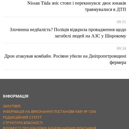
Nissan Tiida зніс стовп і перекинувся: двоє юнаків
травмувалися в ДТП
09:51
Злочинна недбалість? Поліція відкрила провадження щодо
загибелі людей на АЗС у Широкому
09:34
Дрон атакував комбайн. Росіяни убили на Дніпропетровщині
фермера
ІНФОРМАЦІЯ
ЗАКУПІВЛІ
ІНФОРМАЦІЯ НА ВИКОНАННЯ ПОСТАНОВИ КМУ № 1266
РЕДАКЦІЙНИЙ СТАТУТ
СТРУКТУРА ВЛАСНОСТІ
ВІДОМОСТІ ПРО КІНЦЕВИХ БЕНЕФІЦІАРНИХ ВЛАСНИКІВ