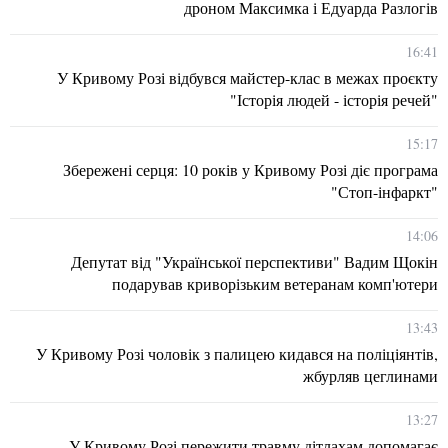
дроном Максимка і Едуарда Разлогів
16:41
У Кривому Розі відбувся майстер-клас в межах проєкту
"Історія людей - історія речей"
15:17
Збережені серця: 10 років у Кривому Розі діє програма
"Стоп-інфаркт"
14:06
Депутат від "Української перспективи" Вадим Щокін
подарував криворізьким ветеранам комп'ютери
13:43
У Кривому Розі чоловік з палицею кидався на поліціянтів,
жбурляв цеглинами
13:27
У Кривому Розі пережити травму дітлахам допомагає