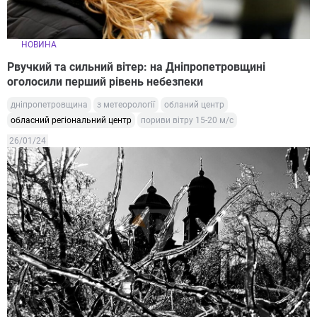
НОВИНА
Рвучкий та сильний вітер: на Дніпропетровщині
оголосили перший рівень небезпеки
дніпропетровщина
з метеорології
обланий центр
обласний регіональний центр
пориви вітру 15-20 м/с
26/01/24