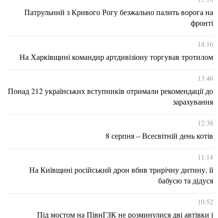
Патрульний з Кривого Рогу безжально палить ворога на
фронті
14:16
На Харківщині командир артдивізіону торгував тротилом
13:46
Понад 212 українських вступників отримали рекомендації до
зарахування
12:38
8 серпня – Всесвітній день котів
11:14
На Київщині російський дрон вбив трирічну дитину, її
бабусю та дідуся
10:52
Під мостом на ПівнГЗК не розминулися дві автівки і