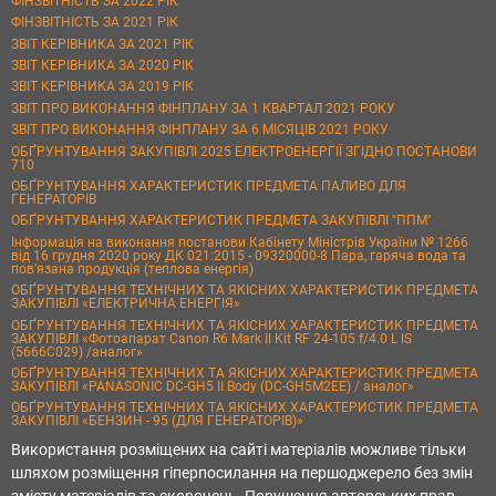
ФІНЗВІТНІСТЬ ЗА 2022 РІК
ФІНЗВІТНІСТЬ ЗА 2021 РІК
ЗВІТ КЕРІВНИКА ЗА 2021 РІК
ЗВІТ КЕРІВНИКА ЗА 2020 РІК
ЗВІТ КЕРІВНИКА ЗА 2019 РІК
ЗВІТ ПРО ВИКОНАННЯ ФІНПЛАНУ ЗА 1 КВАРТАЛ 2021 РОКУ
ЗВІТ ПРО ВИКОНАННЯ ФІНПЛАНУ ЗА 6 МІСЯЦІВ 2021 РОКУ
ОБҐРУНТУВАННЯ ЗАКУПІВЛІ 2025 ЕЛЕКТРОЕНЕРГІЇ ЗГІДНО ПОСТАНОВИ
710
ОБҐРУНТУВАННЯ ХАРАКТЕРИСТИК ПРЕДМЕТА ПАЛИВО ДЛЯ
ГЕНЕРАТОРІВ
ОБҐРУНТУВАННЯ ХАРАКТЕРИСТИК ПРЕДМЕТА ЗАКУПІВЛІ "ППМ"
Інформація на виконання постанови Кабінету Міністрів України № 1266
від 16 грудня 2020 року ДК 021:2015 - 09320000-8 Пара, гаряча вода та
пов’язана продукція (теплова енергія)
ОБҐРУНТУВАННЯ ТЕХНІЧНИХ ТА ЯКІСНИХ ХАРАКТЕРИСТИК ПРЕДМЕТА
ЗАКУПІВЛІ «ЕЛЕКТРИЧНА ЕНЕРГІЯ»
ОБҐРУНТУВАННЯ ТЕХНІЧНИХ ТА ЯКІСНИХ ХАРАКТЕРИСТИК ПРЕДМЕТА
ЗАКУПІВЛІ «Фотоапарат Canon R6 Mark II Kit RF 24-105 f/4.0 L IS
(5666C029) /аналог»
ОБҐРУНТУВАННЯ ТЕХНІЧНИХ ТА ЯКІСНИХ ХАРАКТЕРИСТИК ПРЕДМЕТА
ЗАКУПІВЛІ «PANASONIC DC-GH5 II Body (DC-GH5M2EE) / аналог»
ОБҐРУНТУВАННЯ ТЕХНІЧНИХ ТА ЯКІСНИХ ХАРАКТЕРИСТИК ПРЕДМЕТА
ЗАКУПІВЛІ «БЕНЗИН - 95 (ДЛЯ ГЕНЕРАТОРІВ)»
Використання розміщених на сайті матеріалів можливе тільки
шляхом розміщення гіперпосилання на першоджерело без змін