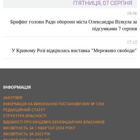
П'ЯТНИЦЯ, 07 СЕРПНЯ
19:56
Брифінг голови Ради оборони міста Олександра Вілкула за
підсумками 7 серпня
17:12
У Кривому Розі відкрилась виставка "Мереживо свободи"
ІНФОРМАЦІЯ
ЗАКУПІВЛІ
ІНФОРМАЦІЯ НА ВИКОНАННЯ ПОСТАНОВИ КМУ № 1266
РЕДАКЦІЙНИЙ СТАТУТ
СТРУКТУРА ВЛАСНОСТІ
ВІДОМОСТІ ПРО КІНЦЕВИХ БЕНЕФІЦІАРНИХ ВЛАСНИКІВ
ФІНЗВІТНІСТЬ ЗА 1 КВАРТАЛ 2024 РОКУ
ФІНЗВІТНІСТЬ ЗА 2023 РІК