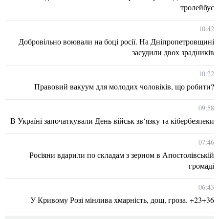
тролейбус
10:42
Добровільно воювали на боці росії. На Дніпропетровщині
засудили двох зрадників
10:22
Правовий вакуум для молодих чоловіків, що робити?
09:58
В Україні започаткували День військ зв‘язку та кібербезпеки
07:46
Росіяни вдарили по складам з зерном в Апостолівській
громаді
06:43
У Кривому Розі мінлива хмарність, дощ, гроза. +23+36