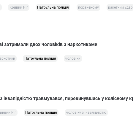
і
Кривий Ріг
Патрульна поліція
пораненому
ракетний удар
зі затримали двох чоловіків з наркотиками
аркотики
Патрульна поліція
чоловіки
 інвалідністю травмувався, перекинувшись у колісному кр
ривий Ріг
Патрульна поліція
чоловіку з інвалідністю