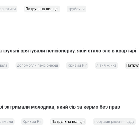
аркотики
Патрульна поліція
трубочки
атрульні врятували пенсіонерку, якій стало зле в квартирі
пала
допомогли пенсіонерці
Кривий Ріг
літня жінка
Патрул
і затримали молодика, який сів за кермо без прав
римали
Кривий Ріг
Патрульна поліція
порушив рішення суду