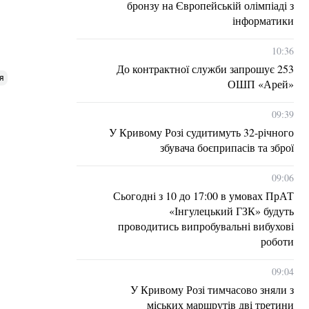
бронзу на Європейській олімпіаді з
інформатики
10:36
До контрактної служби запрошує 253
я
ОШП «Арей»
09:39
У Кривому Розі судитимуть 32-річного
збувача боєприпасів та зброї
09:06
Сьогодні з 10 до 17:00 в умовах ПрАТ
«Інгулецький ГЗК» будуть
проводитись випробувальні вибухові
роботи
09:04
У Кривому Розі тимчасово зняли з
міських маршрутів дві третини