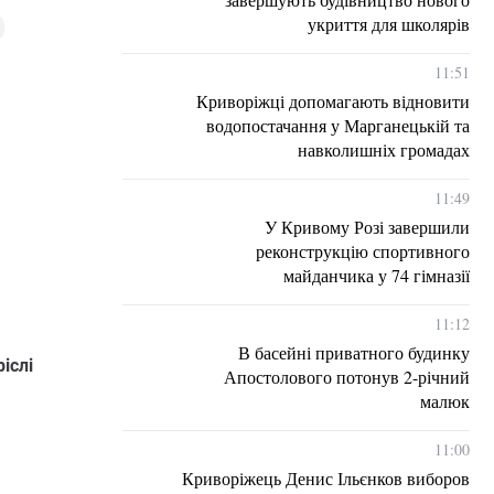
укриття для школярів
11:51
Криворіжці допомагають відновити
водопостачання у Марганецькій та
навколишніх громадах
11:49
У Кривому Розі завершили
реконструкцію спортивного
майданчика у 74 гімназії
11:12
В басейні приватного будинку
іслі
Апостолового потонув 2-річний
малюк
11:00
Криворіжець Денис Ільєнков виборов