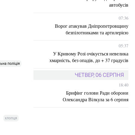
автобусів
07:36
Ворог атакував Дніпропетровщину
безпілотниками та артилерією
05:37
У Кривому Розі очікується невелика
хмарність, без опадів, до + 37 градусів
ьна поліція
ЧЕТВЕР, 06 СЕРПНЯ
18:40
Брифінг голови Ради оборони
Олександра Вілкула за 6 серпня
хлопця