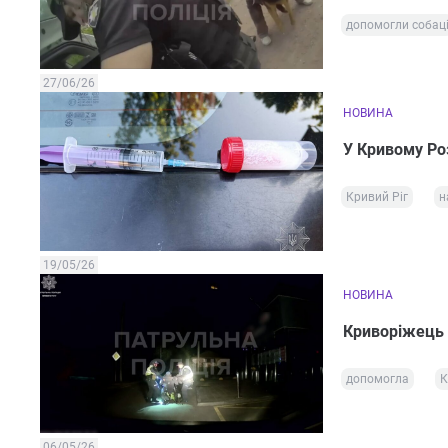
допомогли собац
27/06/26
НОВИНА
У Кривому Ро
Кривий Ріг
н
19/05/26
НОВИНА
Криворіжець з
допомогла
К
06/05/26