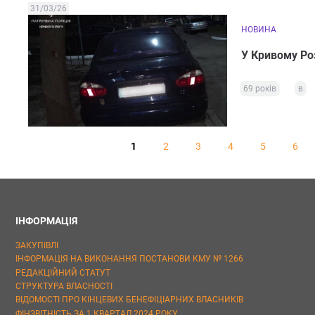
31/03/26
НОВИНА
У Кривому Роз
69 років
в
1
2
3
4
5
6
ІНФОРМАЦІЯ
ЗАКУПІВЛІ
ІНФОРМАЦІЯ НА ВИКОНАННЯ ПОСТАНОВИ КМУ № 1266
РЕДАКЦІЙНИЙ СТАТУТ
СТРУКТУРА ВЛАСНОСТІ
ВІДОМОСТІ ПРО КІНЦЕВИХ БЕНЕФІЦІАРНИХ ВЛАСНИКІВ
ФІНЗВІТНІСТЬ ЗА 1 КВАРТАЛ 2024 РОКУ