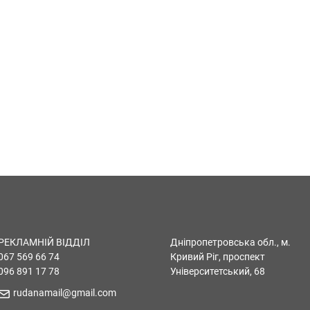
РЕКЛАМНІЙ ВІДДІЛ
Дніпропетровська обл., м.
067 569 66 74
Кривий Ріг, проспект
096 891 17 78
Університетський, 68
rudanamail@gmail.com