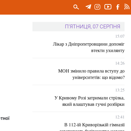
П'ЯТНИЦЯ, 07 СЕРПНЯ
15:07
Лікар з Дніпропетровщини допоміг
втекти ухилянту
14:26
МОН змінило правила вступу до
університетів: що відомо?
13:25
У Кривому Розі затримали стрілка,
який влаштував гучні розбірки
12:41
тної
В 112-ій Криворізькій гімназії
завершують будівництво нового