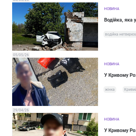
НОВИНА
Водійка, яка 
водійка нетверез
05/05/26
НОВИНА
У Кривому Ро
жінка
Кривий
29/04/26
НОВИНА
У Кривому Ро