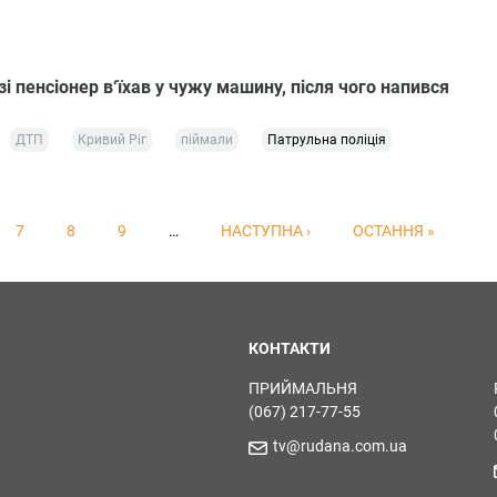
і пенсіонер в‘їхав у чужу машину, після чого напився
ДТП
Кривий Ріг
піймали
Патрульна поліція
7
8
9
…
НАСТУПНА ›
ОСТАННЯ »
КОНТАКТИ
ПРИЙМАЛЬНЯ
(067) 217-77-55
tv@rudana.com.ua