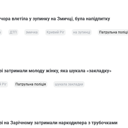
учора влетіла у зупинку на Змичці, була напідпитку
а
ДТП
змичка
Кривий Ріг
на зупинці
Патрульна поліці
зі затримали молоду жінку, яка шукала «закладку»
 Ріг
Патрульна поліція
шукала закладки
зі на Зарічному затримали наркодилера з трубочками