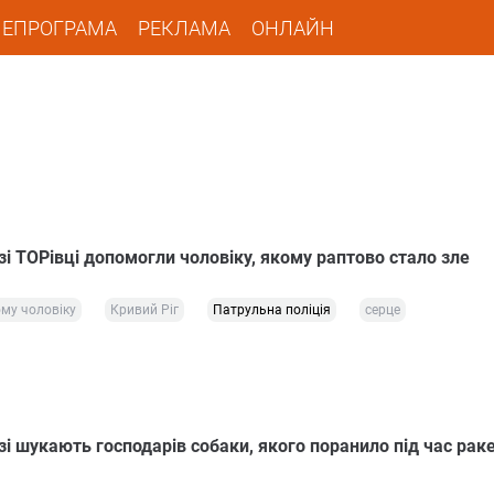
ЛЕПРОГРАМА
РЕКЛАМА
ОНЛАЙН
і ТОРівці допомогли чоловіку, якому раптово стало зле
му чоловіку
Кривий Ріг
Патрульна поліція
серце
і шукають господарів собаки, якого поранило під час раке