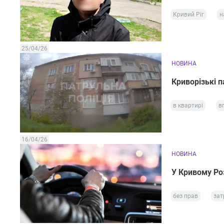
Кривий Ріг
н
25/04/26
НОВИНА
Криворізькі п
в квартирі
в
16/04/26
НОВИНА
У Кривому Роз
без прав
зат