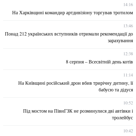
14:16
На Харківщині командир артдивізіону торгував тротилом
13:46
Понад 212 українських вступників отримали рекомендації до
зарахування
12:38
8 серпня – Всесвітній день котів
11:14
На Київщині російський дрон вбив трирічну дитину, її
бабусю та дідуся
10:52
Під мостом на ПівнГЗК не розминулися дві автівки і
тролейбус
10:42