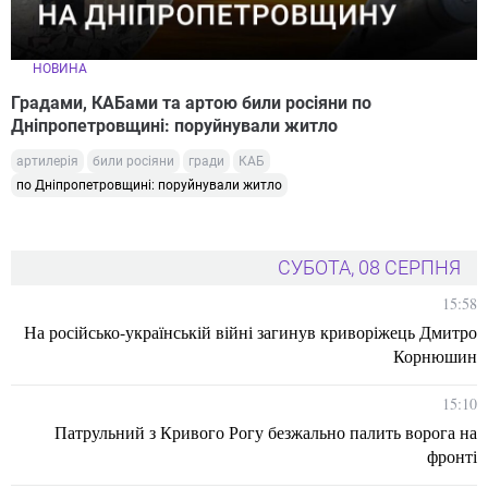
НОВИНА
Градами, КАБами та артою били росіяни по
Дніпропетровщині: поруйнували житло
артилерія
били росіяни
гради
КАБ
по Дніпропетровщині: поруйнували житло
СУБОТА, 08 СЕРПНЯ
15:58
На російсько-українській війні загинув криворіжець Дмитро
Корнюшин
15:10
Патрульний з Кривого Рогу безжально палить ворога на
фронті