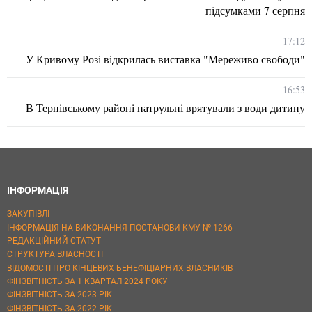
підсумками 7 серпня
17:12
У Кривому Розі відкрилась виставка "Мереживо свободи"
16:53
В Тернівському районі патрульні врятували з води дитину
ІНФОРМАЦІЯ
ЗАКУПІВЛІ
ІНФОРМАЦІЯ НА ВИКОНАННЯ ПОСТАНОВИ КМУ № 1266
РЕДАКЦІЙНИЙ СТАТУТ
СТРУКТУРА ВЛАСНОСТІ
ВІДОМОСТІ ПРО КІНЦЕВИХ БЕНЕФІЦІАРНИХ ВЛАСНИКІВ
ФІНЗВІТНІСТЬ ЗА 1 КВАРТАЛ 2024 РОКУ
ФІНЗВІТНІСТЬ ЗА 2023 РІК
ФІНЗВІТНІСТЬ ЗА 2022 РІК