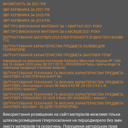
ФІНЗВІТНІСТЬ ЗА 2021 РІК
ЗВІТ КЕРІВНИКА ЗА 2021 РІК
ЗВІТ КЕРІВНИКА ЗА 2020 РІК
ЗВІТ КЕРІВНИКА ЗА 2019 РІК
ЗВІТ ПРО ВИКОНАННЯ ФІНПЛАНУ ЗА 1 КВАРТАЛ 2021 РОКУ
ЗВІТ ПРО ВИКОНАННЯ ФІНПЛАНУ ЗА 6 МІСЯЦІВ 2021 РОКУ
ОБҐРУНТУВАННЯ ЗАКУПІВЛІ 2025 ЕЛЕКТРОЕНЕРГІЇ ЗГІДНО ПОСТАНОВИ
710
ОБҐРУНТУВАННЯ ХАРАКТЕРИСТИК ПРЕДМЕТА ПАЛИВО ДЛЯ
ГЕНЕРАТОРІВ
ОБҐРУНТУВАННЯ ХАРАКТЕРИСТИК ПРЕДМЕТА ЗАКУПІВЛІ "ППМ"
Інформація на виконання постанови Кабінету Міністрів України № 1266
від 16 грудня 2020 року ДК 021:2015 - 09320000-8 Пара, гаряча вода та
пов’язана продукція (теплова енергія)
ОБҐРУНТУВАННЯ ТЕХНІЧНИХ ТА ЯКІСНИХ ХАРАКТЕРИСТИК ПРЕДМЕТА
ЗАКУПІВЛІ «ЕЛЕКТРИЧНА ЕНЕРГІЯ»
ОБҐРУНТУВАННЯ ТЕХНІЧНИХ ТА ЯКІСНИХ ХАРАКТЕРИСТИК ПРЕДМЕТА
ЗАКУПІВЛІ «Фотоапарат Canon R6 Mark II Kit RF 24-105 f/4.0 L IS
(5666C029) /аналог»
ОБҐРУНТУВАННЯ ТЕХНІЧНИХ ТА ЯКІСНИХ ХАРАКТЕРИСТИК ПРЕДМЕТА
ЗАКУПІВЛІ «PANASONIC DC-GH5 II Body (DC-GH5M2EE) / аналог»
ОБҐРУНТУВАННЯ ТЕХНІЧНИХ ТА ЯКІСНИХ ХАРАКТЕРИСТИК ПРЕДМЕТА
ЗАКУПІВЛІ «БЕНЗИН - 95 (ДЛЯ ГЕНЕРАТОРІВ)»
Використання розміщених на сайті матеріалів можливе тільки
шляхом розміщення гіперпосилання на першоджерело без змін
змісту матеріалів та скорочень. Порушення авторських прав