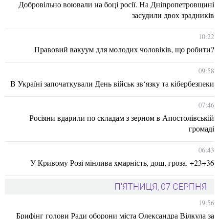
Добровільно воювали на боці росії. На Дніпропетровщині
засудили двох зрадників
10:22
Правовий вакуум для молодих чоловіків, що робити?
09:58
В Україні започаткували День військ зв‘язку та кібербезпеки
07:46
Росіяни вдарили по складам з зерном в Апостолівській
громаді
06:43
У Кривому Розі мінлива хмарність, дощ, гроза. +23+36
П'ЯТНИЦЯ, 07 СЕРПНЯ
19:56
Брифінг голови Ради оборони міста Олександра Вілкула за