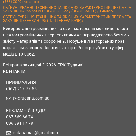
(5666C029) /аналог»
ОБҐРУНТУВАННЯ ТЕХНІЧНИХ ТА ЯКІСНИХ ХАРАКТЕРИСТИК ПРЕДМЕТА
ЗАКУПІВЛІ «PANASONIC DC-GH5 II Body (DC-GH5M2EE) / аналог»
ОБҐРУНТУВАННЯ ТЕХНІЧНИХ ТА ЯКІСНИХ ХАРАКТЕРИСТИК ПРЕДМЕТА
ЗАКУПІВЛІ «БЕНЗИН - 95 (ДЛЯ ГЕНЕРАТОРІВ)»
Використання розміщених на сайті матеріалів можливе тільки
шляхом розміщення гіперпосилання на першоджерело без змін
змісту матеріалів та скорочень. Порушення авторських прав
карається законом. Ідентифікатор в Реєстрі суб'єктів у сфері
медіа L 10-0062.
Всі права захищені © 2026, ТРК "Рудана"
КОНТАКТИ
ПРИЙМАЛЬНЯ
(067) 217-77-55
tv@rudana.com.ua
РЕКЛАМНІЙ ВІДДІЛ
067 569 66 74
096 891 17 78
rudanamail@gmail.com