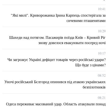
10:41
"Які милі". Криворожанка Ірина Карпець спостерігала за
сичевими пташенятами
10:29
Шахеди над потягом. Пасажирів поїзда Київ – Кривий Ріг
знову довелося евакуювати посеред ночі
10:17
Чи загрожує Україні дефіцит товарів через російські удари?
Що буде з цінами?
08:52
Уночі російський Бєлгород опинився під атакою українських
безпілотників
08:21
Одеса переживає масований удар. Область атакували понад