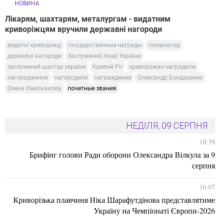
НОВИНА
Лікарям, шахтарям, металургам - видатним
криворіжцям вручили державні нагороди
видатні криворіжці
государственные награды
губернатор
державні нагороди
Заслужений лікар України
заслужений шахтар україни
Кривий Ріг
криворожан наградили
нагородження
нагородили
награждение
Олександр Бондаренко
Олена Ємельянова
почетные звания
НЕДІЛЯ, 09 СЕРПНЯ
18:39
Брифінг голови Ради оборони Олександра Вілкула за 9
серпня
16:07
Криворізька плавчиня Ніка Шарафутдінова представлятиме
Україну на Чемпіонаті Європи-2026