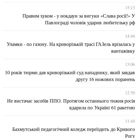
15:13
Правим хуком - у нокдаун за вигуки «Слава росії!» У
Павлограді чоловік ударив любительку рф
14:44
Уламки - по газону. На криворізькій трасі ГАЗель врізалась у
вантажівку
13:06
10 років тюрми дав криворізький суд нападнику, який завдав
другу 16 ножових поранень
12:50
Не вистачає засобів ППО. Протягом останнього тижня росія
вдарила по Україні 61 ракетою
11:44
Бахмутський педагогічний коледж переїздить до Кривого
Рогу