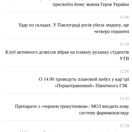
присвоїти йому звання Героя України
13:46
Удар по складах. У Павлограді росія убила людину, ще
четверо поранені
13:38
Клуб активного дозвілля зібрав на пляжну руханку студентів
УТВ
12:56
О 14.00 проведуть плановий вибух у кар’єрі
«Першотравневий» Північного ГЗК
12:31
Препарати з «чорним трикутником»: МОЗ вводить нову
систему фармаконагляду
12:18