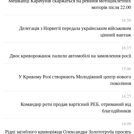
Мешканці Карачунів скаржаться на ревіння мотоциклетних
моторів після 22.00
16:50
Делегація з Норвегії передала українським військовим
цінний вантаж
16:15
Двоє криворожанок палили автомобілі на замовлення росії
15:06
У Кривому Розі створюють Молодіжний центр нового
покоління
14:27
Командир роти продав вартісний РЕБ, отриманий від
благодійників
14:09
Рідні загиблого криворіжця Олександра Золототруба просять